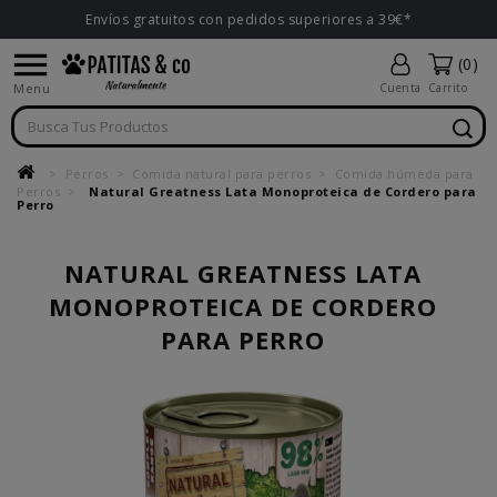
Envíos gratuitos con pedidos superiores a 39€*

(0)
Menu
Cuenta
Carrito
Perros
Comida natural para perros
Comida húmeda para
Perros
Natural Greatness Lata Monoproteica de Cordero para
Perro
NATURAL GREATNESS LATA
MONOPROTEICA DE CORDERO
PARA PERRO