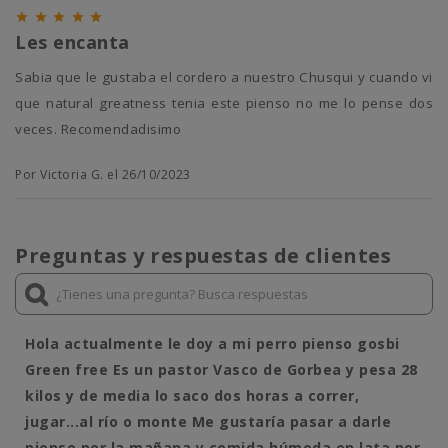





Les encanta
Sabia que le gustaba el cordero a nuestro Chusqui y cuando vi
que natural greatness tenia este pienso no me lo pense dos
veces. Recomendadisimo
Por Victoria G. el 26/10/2023
Preguntas y respuestas de clientes
Hola actualmente le doy a mi perro pienso gosbi
Green free Es un pastor Vasco de Gorbea y pesa 28
kilos y de media lo saco dos horas a correr,
jugar...al río o monte Me gustaría pasar a darle
pienso por la mañana y comida húmeda en lata por