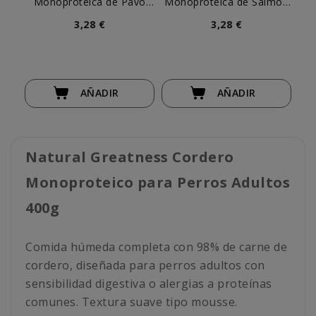
Monoproteica de Pavo
Monoproteica de Salmón
Va
para Perro
para Perro
3,28 €
3,28 €
AÑADIR
AÑADIR
Natural Greatness Cordero
Monoproteico para Perros Adultos
400g
Comida húmeda completa con 98% de carne de
cordero, diseñada para perros adultos con
sensibilidad digestiva o alergias a proteínas
comunes. Textura suave tipo mousse.