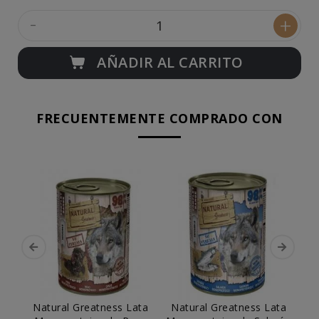
-
+
AÑADIR AL CARRITO
FRECUENTEMENTE COMPRADO CON
Natural Greatness Lata
Natural Greatness Lata
N