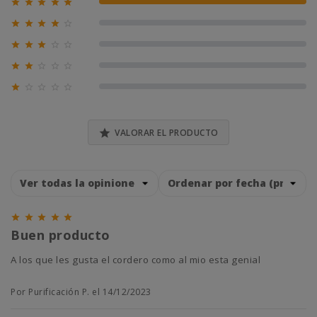





100% (2)





0% (0)





0% (0)





0% (0)





0% (0)

VALORAR EL PRODUCTO





Buen producto
A los que les gusta el cordero como al mio esta genial
Por Purificación P. el 14/12/2023