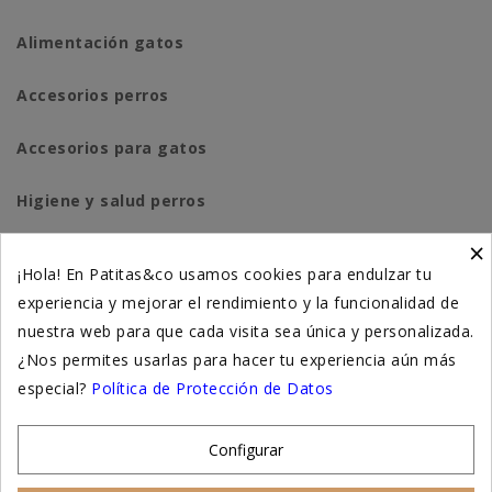
Alimentación gatos
Accesorios perros
Accesorios para gatos
Higiene y salud perros
×
Higiene y salud gatos
¡Hola! En Patitas&co usamos cookies para endulzar tu
experiencia y mejorar el rendimiento y la funcionalidad de
Suplementación natural
nuestra web para que cada visita sea única y personalizada.
Otros
¿Nos permites usarlas para hacer tu experiencia aún más
especial?
Política de Protección de Datos
Nuestras tiendas
Configurar