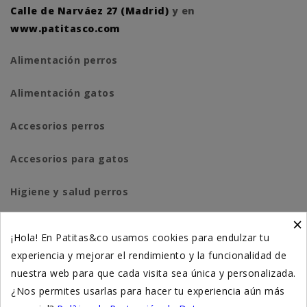
Calle de Narváez 27 (Madrid)
y en
www.patitasco.com
Alimentación perros
Alimentación gatos
Accesorios perros
Accesorios para gatos
Higiene y salud perros
×
Higiene y salud gatos
¡Hola! En Patitas&co usamos cookies para endulzar tu
experiencia y mejorar el rendimiento y la funcionalidad de
Suplementación natural
nuestra web para que cada visita sea única y personalizada.
Otros
¿Nos permites usarlas para hacer tu experiencia aún más