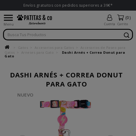
Envíos gratuitos con pedidos superiores a 39€*

(0)
Menu
Cuenta
Carrito
Gatos
Accesorios para Gatos
Accesorios de Paseo para
Gatos
Arneses para Gato
Dashi Arnés + Correa Donut para
Gato
DASHI ARNÉS + CORREA DONUT
PARA GATO
NUEVO