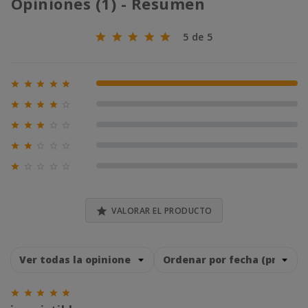
Opiniones (1) - Resumen
5 de 5





100% (1)





0% (0)





0% (0)





0% (0)





0% (0)

VALORAR EL PRODUCTO




