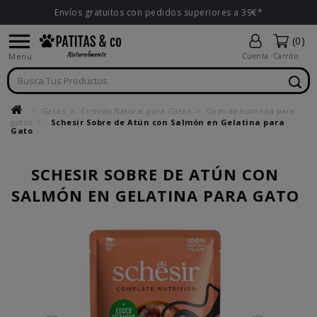
Envíos gratuitos con pedidos superiores a 39€*

(0)
Menu
Cuenta
Carrito
Gatos
Comida Natural para Gatos
Comida húmeda para
gatos
Schesir Sobre de Atún con Salmón en Gelatina para
Gato
SCHESIR SOBRE DE ATÚN CON
SALMÓN EN GELATINA PARA GATO