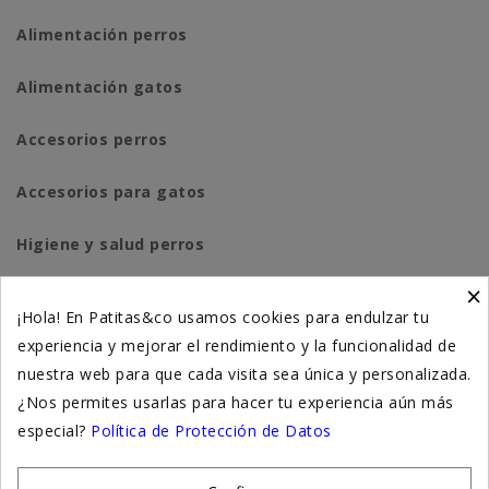
Alimentación perros
Alimentación gatos
Accesorios perros
Accesorios para gatos
Higiene y salud perros
×
Higiene y salud gatos
¡Hola! En Patitas&co usamos cookies para endulzar tu
experiencia y mejorar el rendimiento y la funcionalidad de
Suplementación natural
nuestra web para que cada visita sea única y personalizada.
Otros
¿Nos permites usarlas para hacer tu experiencia aún más
especial?
Política de Protección de Datos
Nuestras tiendas