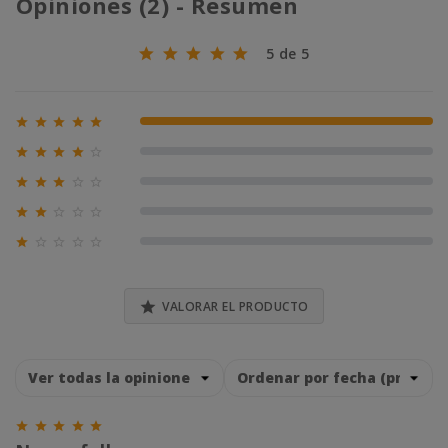
Opiniones (2) - Resumen
5 de 5





100% (2)





0% (0)





0% (0)





0% (0)





0% (0)

VALORAR EL PRODUCTO




