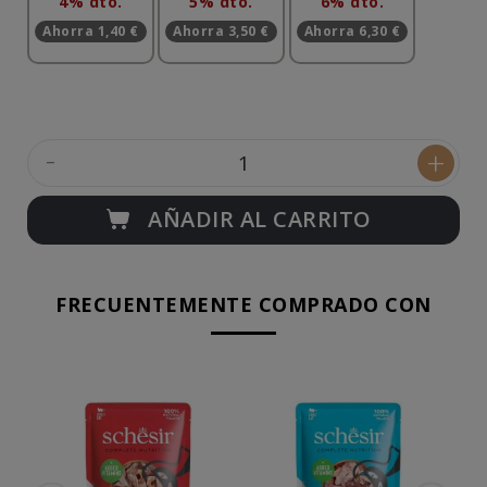
4% dto.
5% dto.
6% dto.
Ahorra 1,40 €
Ahorra 3,50 €
Ahorra 6,30 €
-
+
AÑADIR AL CARRITO
FRECUENTEMENTE COMPRADO CON