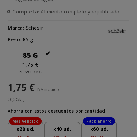
♻️
Completa:
Alimento completo y equilibrado.
Marca:
Schesir
Peso: 85 g
85 G
1,75 €
20,59 € / KG
1,75 €
IVA incluido
20,5€/kg
Ahorra con estos descuentos por cantidad
x20 ud.
x40 ud.
x60 ud.