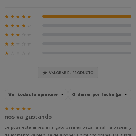





100% (1)





0% (0)





0% (0)





0% (0)





0% (0)

VALORAR EL PRODUCTO





nos va gustando
Le puse este arnés a mi gato para empezar a salir a pasear y
de momento va bien, se deja poner sin mucho drama. Me gusta