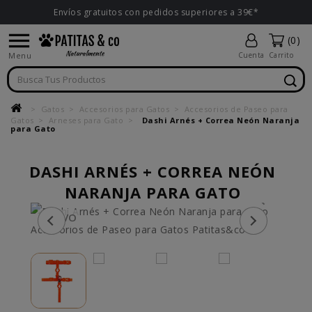
Envíos gratuitos con pedidos superiores a 39€*

(0)
Menu
Cuenta
Carrito
Gatos
Accesorios para Gatos
Accesorios de Paseo para
Gatos
Arneses para Gato
Dashi Arnés + Correa Neón Naranja
para Gato
DASHI ARNÉS + CORREA NEÓN
NARANJA PARA GATO
NUEVO