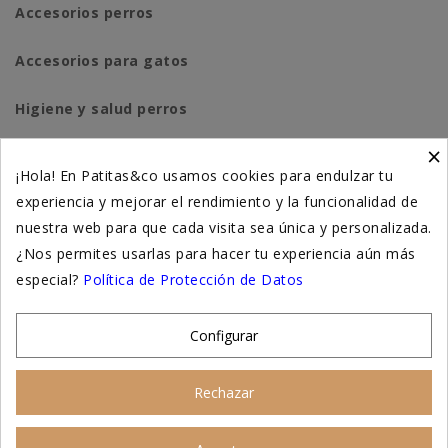
Accesorios perros
Accesorios para gatos
Higiene y salud perros
×
Higiene y salud gatos
¡Hola! En Patitas&co usamos cookies para endulzar tu
experiencia y mejorar el rendimiento y la funcionalidad de
Suplementación natural
nuestra web para que cada visita sea única y personalizada.
Otros
¿Nos permites usarlas para hacer tu experiencia aún más
especial?
Política de Protección de Datos
Nuestras tiendas
Configurar
© 2026 - Patitas&co, Alimentación natural y
Rechazar
educación amable