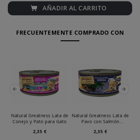
AÑADIR AL CARRITO
FRECUENTEMENTE COMPRADO CON
Natural Greatness Lata de
Natural Greatness Lata de
L
Conejo y Pato para Gato
Pavo con Salmón
Co
Calabaza y Arándanos
2,35 €
2,35 €
para Gato