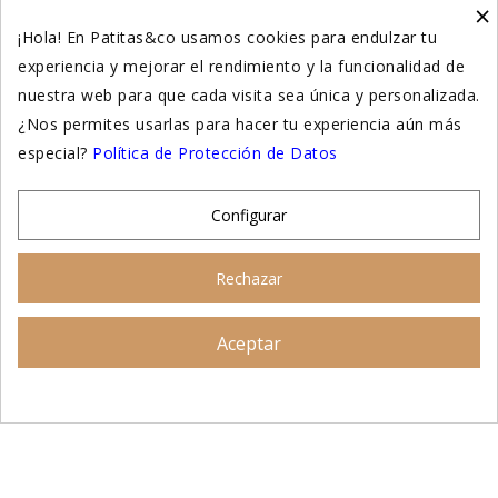
×
Higiene y salud gatos
¡Hola! En Patitas&co usamos cookies para endulzar tu
experiencia y mejorar el rendimiento y la funcionalidad de
Suplementación natural
nuestra web para que cada visita sea única y personalizada.
Otros
¿Nos permites usarlas para hacer tu experiencia aún más
especial?
Política de Protección de Datos
Nuestras tiendas
Configurar
© 2026 - Patitas&co, Alimentación natural y
Rechazar
educación amable
Aceptar
Asesoramiento personalizado
AÑADIR AL CARRITO