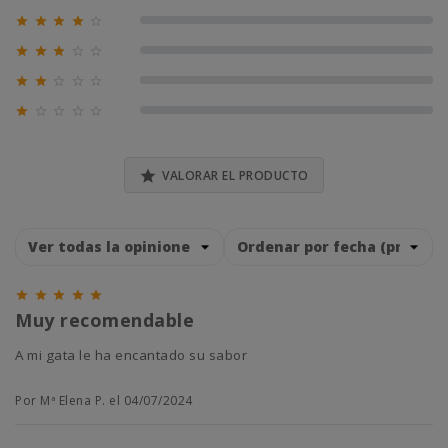





0% (0)





0% (0)





0% (0)





0% (0)

VALORAR EL PRODUCTO





Muy recomendable
A mi gata le ha encantado su sabor
Por Mª Elena P. el 04/07/2024