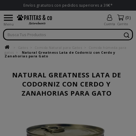
Envíos gratuitos con pedidos superiores a 39€*

(0)
Menu
Cuenta
Carrito
Gatos
Comida Natural para Gatos
Comida húmeda para
gatos
Natural Greatness Lata de Codorniz con Cerdo y
Zanahorias para Gato
NATURAL GREATNESS LATA DE
CODORNIZ CON CERDO Y
ZANAHORIAS PARA GATO