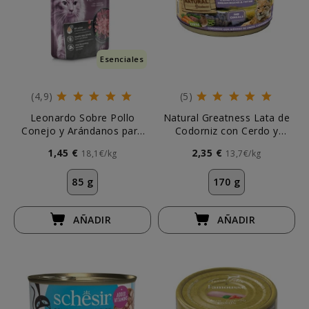
Esenciales
(4,9)
(5)
Leonardo Sobre Pollo
Natural Greatness Lata de
Conejo y Arándanos para
Codorniz con Cerdo y
Gato
Zanahorias para Gato
1,45 €
2,35 €
18,1€/kg
13,7€/kg
85 g
170 g
AÑADIR
AÑADIR