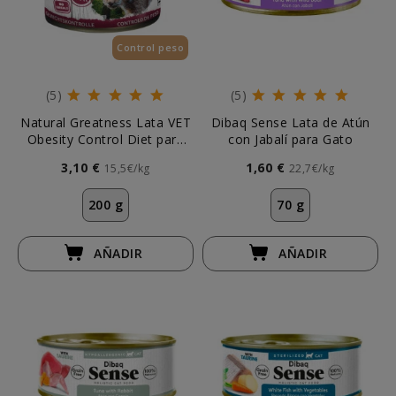
Control peso
(5)
(5)
Natural Greatness Lata VET
Dibaq Sense Lata de Atún
Obesity Control Diet para
con Jabalí para Gato
Gato
3,10 €
1,60 €
15,5€/kg
22,7€/kg
200 g
70 g
AÑADIR
AÑADIR