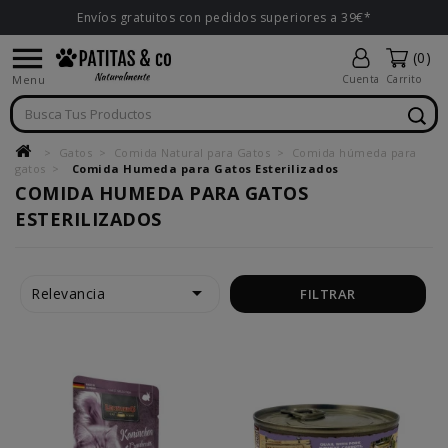
Envíos gratuitos con pedidos superiores a 39€*

(0)
Menu
Cuenta
Carrito
Gatos
Comida Natural para Gatos
Comida húmeda para
gatos
Comida Humeda para Gatos Esterilizados
COMIDA HUMEDA PARA GATOS
ESTERILIZADOS

Relevancia
FILTRAR