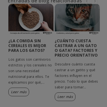
Entradas de blog relacionadas
UN
¿LA COMIDA SIN
¿CUÁNTO CUESTA
GU
CEREALES ES MEJOR
CASTRAR A UN GATO
CU
PARA LOS GATOS?
O GATA? FACTORES Y
NE
PRECIO ORIENTATIVO
Los gatos son carnívoros
Est
Descubre cuánto cuesta
sde
estrictos y los cereales no
res
castrar a un gatito y qué
son una necesidad
edu
factores influyen en el
nutricional para ellos. Te
exp
precio. Todo lo que debes
...
explicamos por qué,...
gat
saber para tomar...
Leer más
L
Leer más