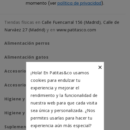
momento (ver
política de privacidad
).
Tiendas físicas en
Calle Fuencarral 156 (Madrid)
,
Calle de
Narváez 27 (Madrid)
y en
www.patitasco.com
Alimentación perros
Alimentación gatos
×
Accesorios perros
¡Hola! En Patitas&co usamos
cookies para endulzar tu
Accesorios para gatos
experiencia y mejorar el
rendimiento y la funcionalidad de
Higiene y salud perros
nuestra web para que cada visita
sea única y personalizada. ¿Nos
Higiene y salud gatos
permites usarlas para hacer tu
experiencia aún más especial?
Suplementación natural