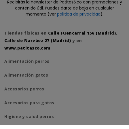
Recibirás la newsletter de Patitas&co con promociones y
contenido útil. Puedes darte de baja en cualquier
momento (ver
política de privacidad
).
Tiendas físicas en
Calle Fuencarral 156 (Madrid)
,
Calle de Narváez 27 (Madrid)
y en
www.patitasco.com
Alimentación perros
Alimentación gatos
Accesorios perros
Accesorios para gatos
Higiene y salud perros