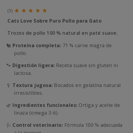
(5)
Cats Love Sobre Puro Pollo para Gato
Trozos de pollo 100 % natural en paté suave.
🐔
Proteína completa:
71 % carne magra de
pollo.
🐾
Digestión ligera:
Receta suave sin gluten ni
lactosa.
🥄
Textura jugosa:
Bocados en gelatina natural
irresistibles.
🌿
Ingredientes funcionales:
Ortiga y aceite de
linaza (omega 3-6).
🩺
Control veterinario:
Fórmula 100 % adecuada
a la especie.