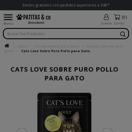
Envíos gratuitos con pedidos superiores a 39€*

(0)
Menu
Cuenta
Carrito
Gatos
Comida Natural para Gatos
Comida húmeda para
gatos
Cats Love Sobre Puro Pollo para Gato
CATS LOVE SOBRE PURO POLLO
PARA GATO