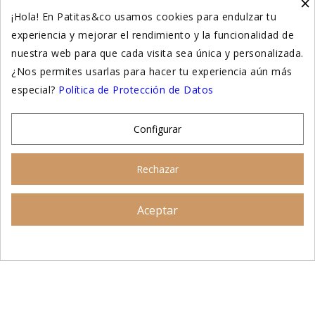
×
Higiene y salud gatos
¡Hola! En Patitas&co usamos cookies para endulzar tu
experiencia y mejorar el rendimiento y la funcionalidad de
Suplementación natural
nuestra web para que cada visita sea única y personalizada.
Otros
¿Nos permites usarlas para hacer tu experiencia aún más
especial?
Política de Protección de Datos
Nuestras tiendas
Configurar
© 2026 - Patitas&co, Alimentación natural y
Rechazar
educación amable
Aceptar
Asesoramiento personalizado
AÑADIR AL CARRITO