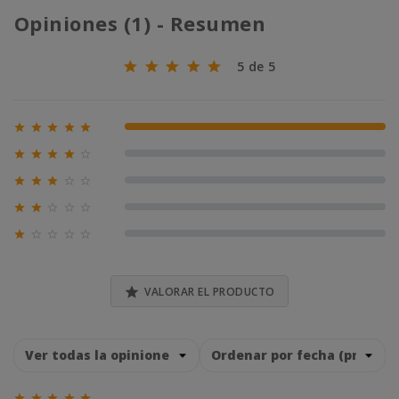
Opiniones (1) - Resumen
5 de 5





100% (1)





0% (0)





0% (0)





0% (0)





0% (0)

VALORAR EL PRODUCTO




