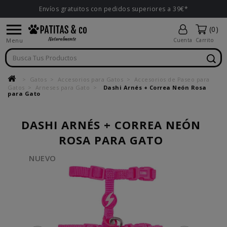
Envíos gratuitos con pedidos superiores a 39€*

(0)
Menu
Cuenta
Carrito
Gatos
Accesorios para Gatos
Accesorios de Paseo para
Gatos
Arneses para Gato
Dashi Arnés + Correa Neón Rosa
para Gato
DASHI ARNÉS + CORREA NEÓN
ROSA PARA GATO
NUEVO