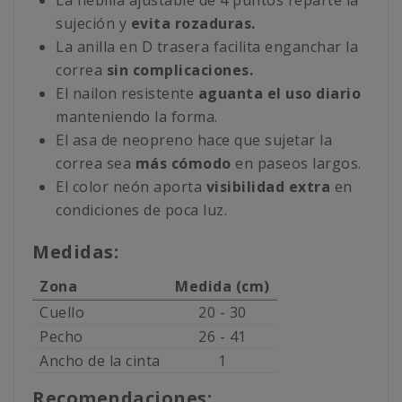
La hebilla ajustable de 4 puntos reparte la
sujeción y
evita rozaduras.
La anilla en D trasera facilita enganchar la
correa
sin complicaciones.
El nailon resistente
aguanta el uso diario
manteniendo la forma.
El asa de neopreno hace que sujetar la
correa sea
más cómodo
en paseos largos.
El color neón aporta
visibilidad extra
en
condiciones de poca luz.
Medidas:
Zona
Medida (cm)
Cuello
20 - 30
Pecho
26 - 41
Ancho de la cinta
1
Recomendaciones: