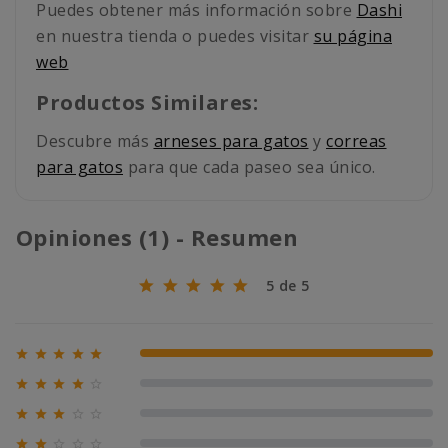
Puedes obtener más información sobre
Dashi
en nuestra tienda o puedes visitar
su página
web
Productos Similares:
Descubre más
arneses para gatos
y
correas
para gatos
para que cada paseo sea único.
Opiniones (1) - Resumen
5 de 5





100% (1)





0% (0)





0% (0)




