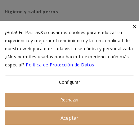
Higiene y salud perros
×
Higiene y salud gatos
¡Hola! En Patitas&co usamos cookies para endulzar tu
experiencia y mejorar el rendimiento y la funcionalidad de
Suplementación natural
nuestra web para que cada visita sea única y personalizada.
Otros
¿Nos permites usarlas para hacer tu experiencia aún más
especial?
Política de Protección de Datos
Nuestras tiendas
Configurar
© 2026 - Patitas&co, Alimentación natural y
Rechazar
educación amable
Aceptar
Asesoramiento personalizado