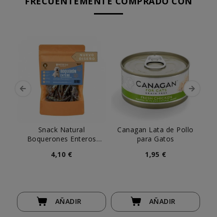
FRECUENTEMENTE COMPRADO CON
Snack Natural
Canagan Lata de Pollo
Can
Boquerones Enteros
para Gatos
Patitas
4,10 €
1,95 €
AÑADIR
AÑADIR