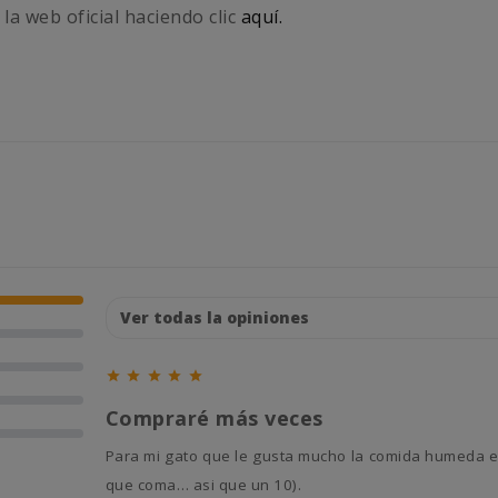
 la web oficial haciendo clic
aquí.





Compraré más veces
Para mi gato que le gusta mucho la comida humeda en formato papilla funciona muy bien (y la verdad que me cuesta
que coma… asi que un 10).