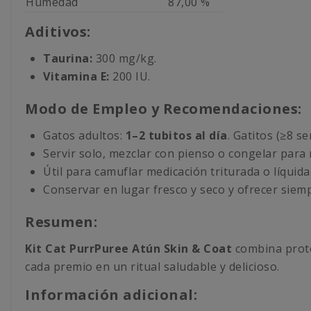
Humedad
87,00 %
Aditivos:
Taurina:
300 mg/kg.
Vitamina E:
200 IU.
Modo de Empleo y Recomendaciones:
Gatos adultos:
1–2 tubitos al día
. Gatitos (≥8 s
Servir solo, mezclar con pienso o congelar para 
Útil para camuflar medicación triturada o líquida
Conservar en lugar fresco y seco y ofrecer siem
Resumen:
Kit Cat PurrPuree Atún Skin & Coat
combina proteí
cada premio en un ritual saludable y delicioso.
Información adicional: