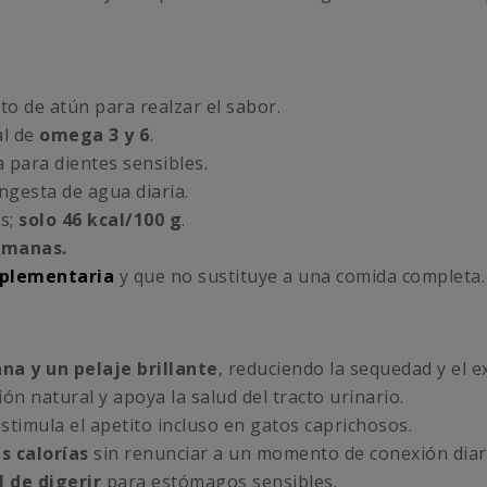
o de atún para realzar el sabor.
al de
omega 3 y 6
.
a para dientes sensibles.
gesta de agua diaria.
os;
solo 46 kcal/100 g
.
emanas.
plementaria
y que no sustituye a una comida completa.
ana y un pelaje brillante
, reduciendo la sequedad y el 
ón natural y apoya la salud del tracto urinario.
stimula el apetito incluso en gatos caprichosos.
s calorías
sin renunciar a un momento de conexión diar
l de digerir
para estómagos sensibles.