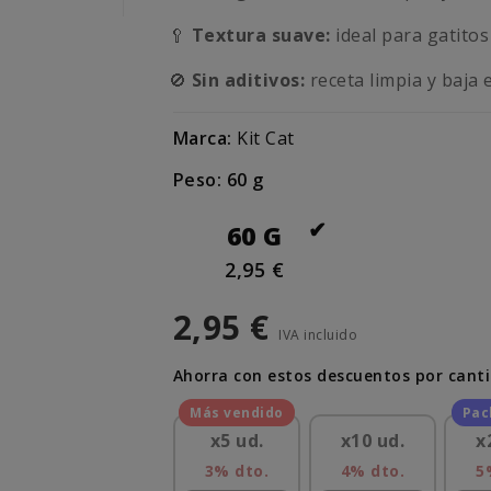
🥄
Textura suave:
ideal para gatitos
🚫
Sin aditivos:
receta limpia y baja e
Marca:
Kit Cat
Peso: 60 g
60 G
2,95 €
2,95 €
IVA incluido
Ahorra con estos descuentos por cant
x5 ud.
x10 ud.
x
3% dto.
4% dto.
5