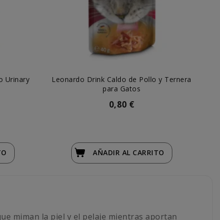
o Urinary
Leonardo Drink Caldo de Pollo y Ternera
Le
para Gatos
0,80 €
TO
AÑADIR
AL CARRITO
ue miman la piel y el pelaje mientras aportan