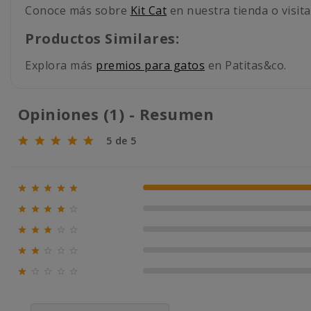
Conoce más sobre
Kit Cat
en nuestra tienda o visita
Productos Similares:
Explora más
premios para gatos
en Patitas&co.
Opiniones (1) - Resumen
5 de 5





100% (1)





0% (0)





0% (0)





0% (0)





0% (0)