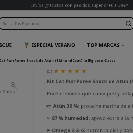
Envíos gratuitos con pedidos superiores a 39€*
SCUE
ESPECIAL VERANO
TOP MARCAS
 Cat PurrPuree Snack de Atún (SkinandCoat) 4x15g para Gatos
N
(5)
Kit Cat PurrPuree Snack de Atún (
Puré cremoso que cuida piel y pela
🐟
Atún 30 %:
proteína marina de alt
💧
87 % humedad:
apoyo extra a la h
🪸
Omega 3 & 6:
nutren la piel y dan 