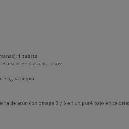
emanas):
1 tubito
.
refrescar en días calurosos.
.
pre agua limpia.
na de atún con omega 3 y 6 en un puré bajo en calorías 