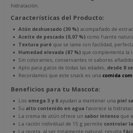
hidratación.
Características del Producto:
Atún deshuesado (30 %)
acompañado de extract
Aceite de pescado (0,07 %)
como fuente natur
Textura puré
que se lame con facilidad, perfect
Humedad elevada (87 %)
que complementa la in
Sin colorantes, conservantes ni sabores añadid
Apto para gatos de todas las edades,
desde 8 s
Recordamos que este snack es una
comida com
Beneficios para tu Mascota:
Los
omega 3 y 6
ayudan a mantener una
piel s
Su
alto contenido en agua
favorece la hidrataci
La crema de atún ofrece un
sabor intenso
que e
La ración individual de 15 g permite
controlar la
La receta, al ser totalmente natural, resulta
fáci