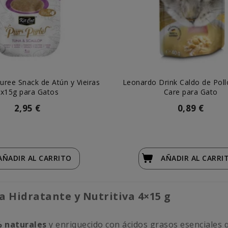
Puree Snack de Atún y Vieiras
Leonardo Drink Caldo de Poll
x15g para Gatos
Care para Gato
2,95 €
0,89 €
AÑADIR
AL CARRITO
AÑADIR
AL CARRI
a Hidratante y Nutritiva 4×15 g
% naturales
y enriquecido con ácidos grasos esenciales q