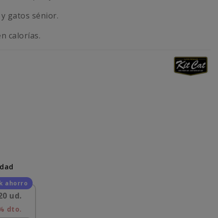
 y gatos sénior.
n calorías.
idad
20 ud.
% dto.