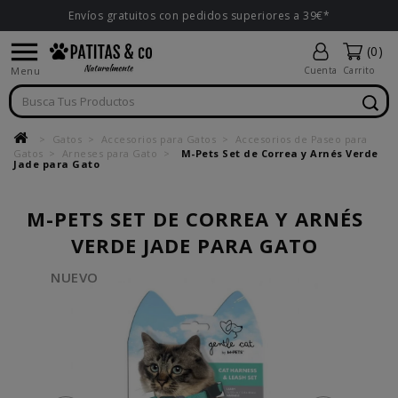
Envíos gratuitos con pedidos superiores a 39€*

(0)
Menu
Cuenta
Carrito
Gatos
Accesorios para Gatos
Accesorios de Paseo para
Gatos
Arneses para Gato
M-Pets Set de Correa y Arnés Verde
Jade para Gato
M-PETS SET DE CORREA Y ARNÉS
VERDE JADE PARA GATO
NUEVO