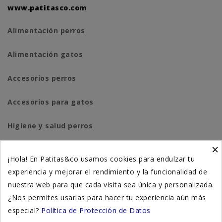
www.patitasco.com
Alimentación perros
Alimentación gatos
Accesorios perros
Accesorios para gatos
Higiene y salud perros
×
Higiene y salud gatos
¡Hola! En Patitas&co usamos cookies para endulzar tu
experiencia y mejorar el rendimiento y la funcionalidad de
Suplementación natural
nuestra web para que cada visita sea única y personalizada.
Otros
¿Nos permites usarlas para hacer tu experiencia aún más
especial?
Política de Protección de Datos
Nuestras tiendas