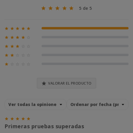
5 de 5





100% (1)





0% (0)





0% (0)





0% (0)





0% (0)

VALORAR EL PRODUCTO





Primeras pruebas superadas