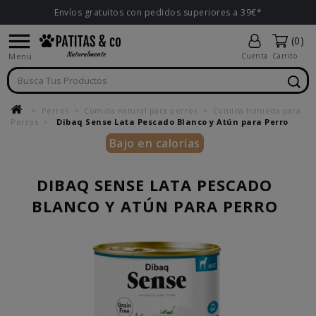
Envíos gratuitos con pedidos superiores a 39€*

(0)
Menu
Cuenta
Carrito
Perros
Comida natural para perros
Comida húmeda para
Perros
Dibaq Sense Lata Pescado Blanco y Atún para Perro
Bajo en calorías
DIBAQ SENSE LATA PESCADO
BLANCO Y ATÚN PARA PERRO