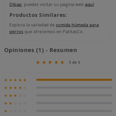
Dibaq
, puedes visitar su página web
aquí
.
Productos Similares:
Explora la variedad de
comida húmeda para
perros
que ofrecemos en PatitasCo.
Opiniones (1) - Resumen
5 de 5





100% (1)





0% (0)





0% (0)





0% (0)





0% (0)