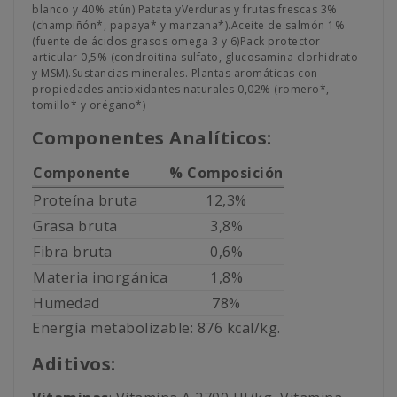
blanco y 40% atún) Patata yVerduras y frutas frescas 3%
(champiñón*, papaya* y manzana*).Aceite de salmón 1%
(fuente de ácidos grasos omega 3 y 6)Pack protector
articular 0,5% (condroitina sulfato, glucosamina clorhidrato
y MSM).Sustancias minerales. Plantas aromáticas con
propiedades antioxidantes naturales 0,02% (romero*,
tomillo* y orégano*)
Componentes Analíticos:
Componente
% Composición
Proteína bruta
12,3%
Grasa bruta
3,8%
Fibra bruta
0,6%
Materia inorgánica
1,8%
Humedad
78%
Energía metabolizable: 876 kcal/kg.
Aditivos: