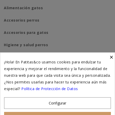
Alimentación gatos
Accesorios perros
Accesorios para gatos
Higiene y salud perros
×
Higiene y salud gatos
¡Hola! En Patitas&co usamos cookies para endulzar tu
experiencia y mejorar el rendimiento y la funcionalidad de
Suplementación natural
nuestra web para que cada visita sea única y personalizada.
Otros
¿Nos permites usarlas para hacer tu experiencia aún más
especial?
Política de Protección de Datos
Nuestras tiendas
Configurar
© 2026 - Patitas&co, Alimentación natural y