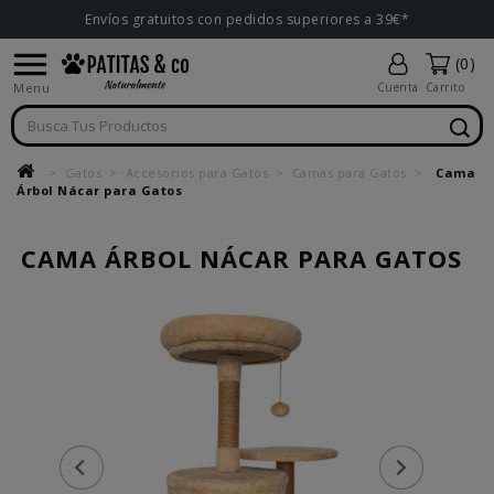
Envíos gratuitos con pedidos superiores a 39€*

(0)
Menu
Cuenta
Carrito
Gatos
Accesorios para Gatos
Camas para Gatos
Cama
Árbol Nácar para Gatos
CAMA ÁRBOL NÁCAR PARA GATOS