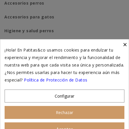
Accesorios perros
Accesorios para gatos
Higiene y salud perros
×
Higiene y salud gatos
¡Hola! En Patitas&co usamos cookies para endulzar tu
experiencia y mejorar el rendimiento y la funcionalidad de
Suplementación natural
nuestra web para que cada visita sea única y personalizada.
Otros
¿Nos permites usarlas para hacer tu experiencia aún más
especial?
Política de Protección de Datos
Nuestras tiendas
Configurar
© 2026 - Patitas&co, Alimentación natural y
Rechazar
educación amable