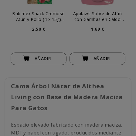
Bubimex Snack Cremoso
Applaws Sobre de Atún
Le
Atún y Pollo (4 x 15g)
con Gambas en Caldo
para Gato
para Gato
2,50 €
1,69 €
AÑADIR
AÑADIR
Cama Árbol Nácar de Althea
Living con Base de Madera Maciza
Para Gatos
Espacio elevado fabricado con madera maciza,
MDF y papel corrugado, producidos mediante