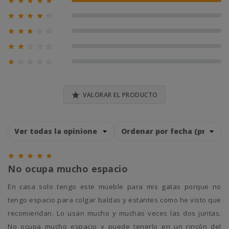





100% (1)





0% (0)





0% (0)





0% (0)





0% (0)

VALORAR EL PRODUCTO





No ocupa mucho espacio
En casa solo tengo este mueble para mis gatas porque no
tengo espacio para colgar baldas y estantes como he visto que
recomiendan. Lo usan mucho y muchas veces las dos juntas.
No ocupa mucho espacio y puede tenerlo en un rincón del