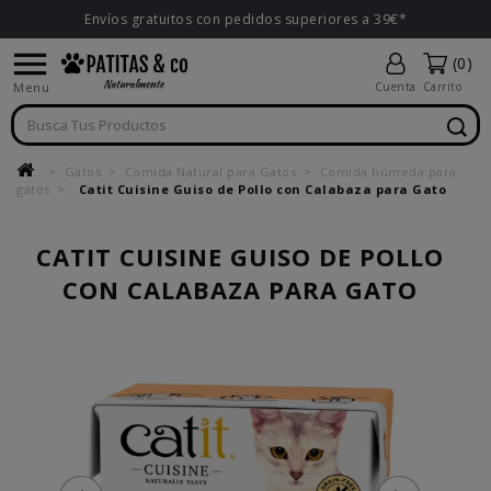
Envíos gratuitos con pedidos superiores a 39€*

(0)
Menu
Cuenta
Carrito
Gatos
Comida Natural para Gatos
Comida húmeda para
gatos
Catit Cuisine Guiso de Pollo con Calabaza para Gato
CATIT CUISINE GUISO DE POLLO
CON CALABAZA PARA GATO