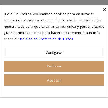
×
Higiene y salud gatos
¡Hola! En Patitas&co usamos cookies para endulzar tu
experiencia y mejorar el rendimiento y la funcionalidad de
Suplementación natural
nuestra web para que cada visita sea única y personalizada.
Otros
¿Nos permites usarlas para hacer tu experiencia aún más
especial?
Política de Protección de Datos
Nuestras tiendas
Configurar
© 2026 - Patitas&co, Alimentación natural y
Rechazar
educación amable
Aceptar
Asesoramiento personalizado