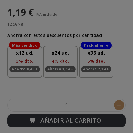
1,19 €
IVA incluido
12,5€/kg
Ahorra con estos descuentos por cantidad
x12 ud.
x24 ud.
x36 ud.
3% dto.
4% dto.
5% dto.
Ahorra 0,43 €
Ahorra 1,14 €
Ahorra 2,14 €
-
+
AÑADIR AL CARRITO