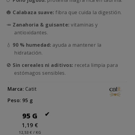
🍗
Pollo jugoso:
proteína magra rica en taurina.
🎃
Calabaza suave:
fibra que cuida la digestión.
🥕
Zanahoria & guisante:
vitaminas y
antioxidantes.
💧
90 % humedad:
ayuda a mantener la
hidratación.
🚫
Sin cereales ni aditivos:
receta limpia para
estómagos sensibles.
Marca:
Catit
Peso: 95 g
95 G
1,19 €
12,53 € / KG