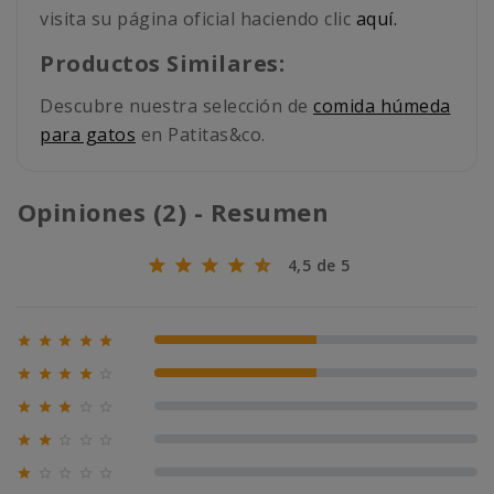
visita su página oficial haciendo clic
aquí.
Productos Similares:
Descubre nuestra selección de
comida húmeda
para gatos
en Patitas&co.
Opiniones (2) - Resumen
4,5 de 5





50% (1)





50% (1)





0% (0)





0% (0)





0% (0)