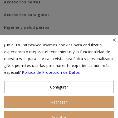
Accesorios perros
Accesorios para gatos
Higiene y salud perros
×
Higiene y salud gatos
¡Hola! En Patitas&co usamos cookies para endulzar tu
experiencia y mejorar el rendimiento y la funcionalidad de
Suplementación natural
nuestra web para que cada visita sea única y personalizada.
Otros
¿Nos permites usarlas para hacer tu experiencia aún más
especial?
Política de Protección de Datos
Nuestras tiendas
Configurar
© 2026 - Patitas&co, Alimentación natural y
Rechazar
educación amable
Aceptar