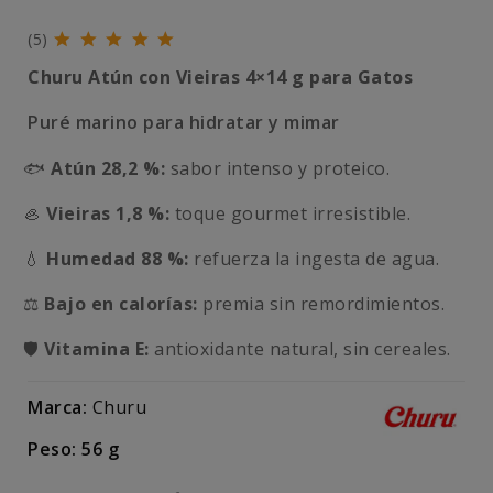
(5)
Churu Atún con Vieiras 4×14 g para Gatos
Puré marino para hidratar y mimar
🐟
Atún 28,2 %:
sabor intenso y proteico.
🦪
Vieiras 1,8 %:
toque gourmet irresistible.
💧
Humedad 88 %:
refuerza la ingesta de agua.
⚖️
Bajo en calorías:
premia sin remordimientos.
🛡️
Vitamina E:
antioxidante natural, sin cereales.
Marca:
Churu
Peso: 56 g