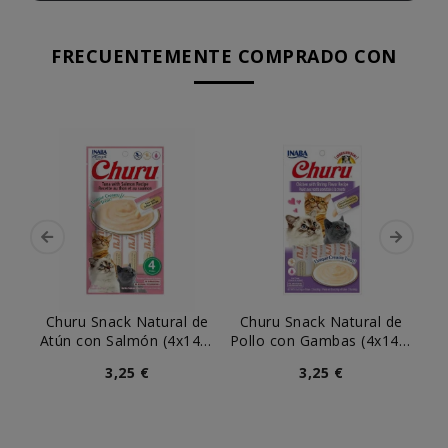
FRECUENTEMENTE COMPRADO CON
Churu Snack Natural de
Churu Snack Natural de
C
Atún con Salmón (4x14g)
Pollo con Gambas (4x14g)
At
para Gatos
para Gatos
3,25 €
3,25 €