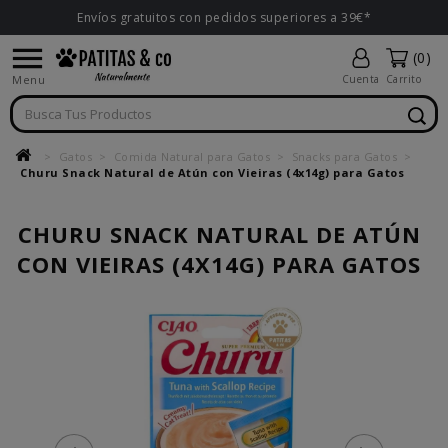
Envíos gratuitos con pedidos superiores a 39€*

(0)
Menu
Cuenta
Carrito
Gatos
Comida Natural para Gatos
Snacks para Gatos
Churu Snack Natural de Atún con Vieiras (4x14g) para Gatos
CHURU SNACK NATURAL DE ATÚN
CON VIEIRAS (4X14G) PARA GATOS