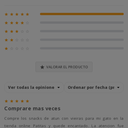





100% (1)





0% (0)





0% (0)





0% (0)





0% (0)

VALORAR EL PRODUCTO





Comprare mas veces
Compre los snacks de atun con vieiras para mi gato en la
tienda online Patitas y quede encantado. La atencion fue