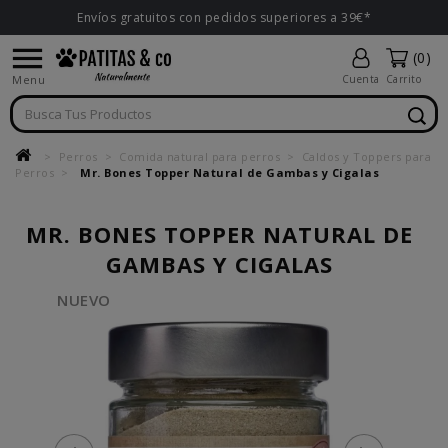
Envíos gratuitos con pedidos superiores a 39€*

(0)
Menu
Cuenta
Carrito
Perros
Comida natural para perros
Caldos y Toppers para
Perros
Mr. Bones Topper Natural de Gambas y Cigalas
MR. BONES TOPPER NATURAL DE
GAMBAS Y CIGALAS
NUEVO