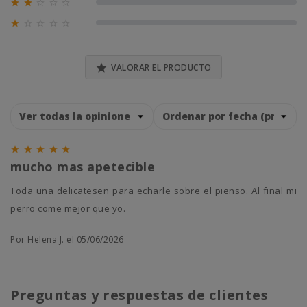





0% (0)





0% (0)

VALORAR EL PRODUCTO





mucho mas apetecible
toda una delicatesen para echarle sobre el pienso. Al final mi
perro come mejor que yo.
Por Helena J. el 05/06/2026
Preguntas y respuestas de clientes