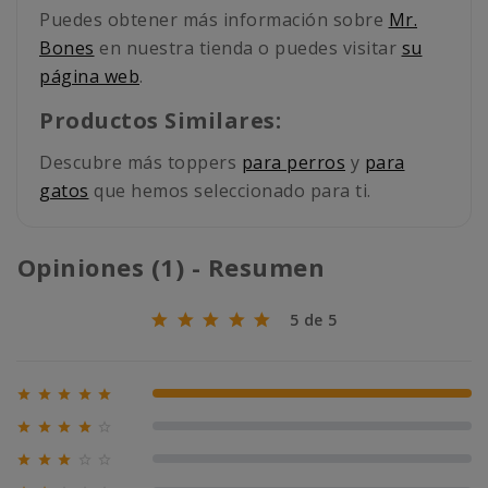
Puedes obtener más información sobre
Mr.
Bones
en nuestra tienda o puedes visitar
su
página web
.
Productos Similares:
Descubre más toppers
para perros
y
para
gatos
que hemos seleccionado para ti.
Opiniones (1) - Resumen
5 de 5





100% (1)





0% (0)





0% (0)