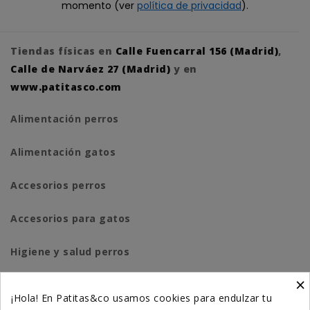
momento (ver
política de privacidad
).
Tiendas físicas en
Calle Fuencarral 156 (Madrid)
,
Calle de Narváez 27 (Madrid)
y en
www.patitasco.com
Alimentación perros
Alimentación gatos
Accesorios perros
Accesorios para gatos
Higiene y salud perros
×
Higiene y salud gatos
¡Hola! En Patitas&co usamos cookies para endulzar tu