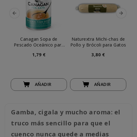
Na
P
Canagan Sopa de
Naturextra Michi-chas de
Pescado Oceánico para
Pollo y Brócoli para Gatos
Gato
1,79 €
3,80 €
AÑADIR
AÑADIR
Gamba, cigala y mucho aroma: el
truco más sencillo para que el
cuenco nunca quede a medias