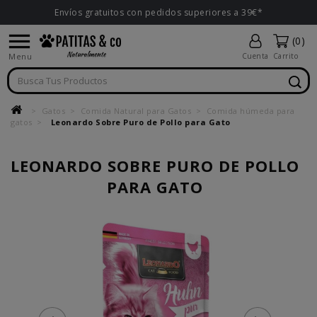
Envíos gratuitos con pedidos superiores a 39€*

(0)
Menu
Cuenta
Carrito
Gatos
Comida Natural para Gatos
Comida húmeda para
gatos
Leonardo Sobre Puro de Pollo para Gato
LEONARDO SOBRE PURO DE POLLO
PARA GATO