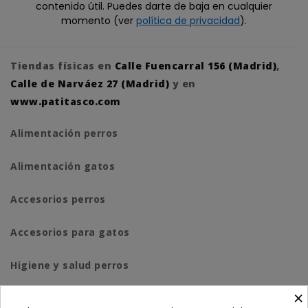
contenido útil. Puedes darte de baja en cualquier
momento (ver
política de privacidad
).
Tiendas físicas en
Calle Fuencarral 156 (Madrid)
,
Calle de Narváez 27 (Madrid)
y en
www.patitasco.com
Alimentación perros
Alimentación gatos
Accesorios perros
Accesorios para gatos
Higiene y salud perros
×
Higiene y salud gatos