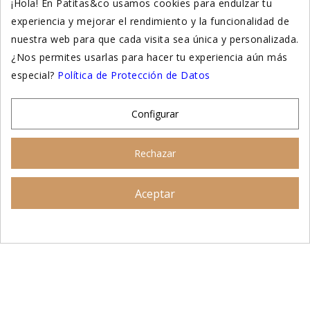
¡Hola! En Patitas&co usamos cookies para endulzar tu
experiencia y mejorar el rendimiento y la funcionalidad de
Suplementación natural
nuestra web para que cada visita sea única y personalizada.
Otros
¿Nos permites usarlas para hacer tu experiencia aún más
especial?
Política de Protección de Datos
Nuestras tiendas
Configurar
© 2026 - Patitas&co, Alimentación natural y
Rechazar
educación amable
Aceptar
Asesoramiento personalizado