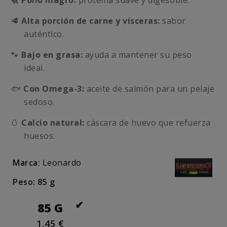
🐔
Pollo magro:
proteína suave y digestible.
🥩
Alta porción de carne y vísceras:
sabor
auténtico.
🐾
Bajo en grasa:
ayuda a mantener su peso
ideal.
🐟
Con Omega-3:
aceite de salmón para un pelaje
sedoso.
🥚
Calcio natural:
cáscara de huevo que refuerza
huesos.
Marca:
Leonardo
Peso: 85 g
85 G
1,45 €