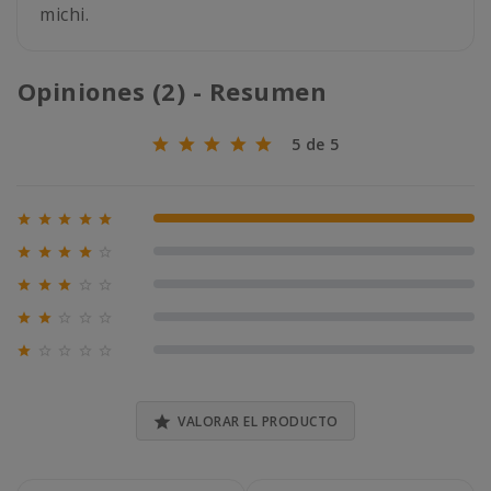
michi.
Opiniones (2) - Resumen
5 de 5





100% (2)





0% (0)





0% (0)





0% (0)





0% (0)

VALORAR EL PRODUCTO