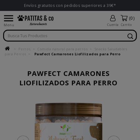
Envíos gratuitos con pedidos superiores a 39€*

(0)
Menu
Cuenta
Carrito
Perros
Comida natural para perros
Snacks Saludables
para Perros
Pawfect Camarones Liofilizados para Perro
PAWFECT CAMARONES
LIOFILIZADOS PARA PERRO