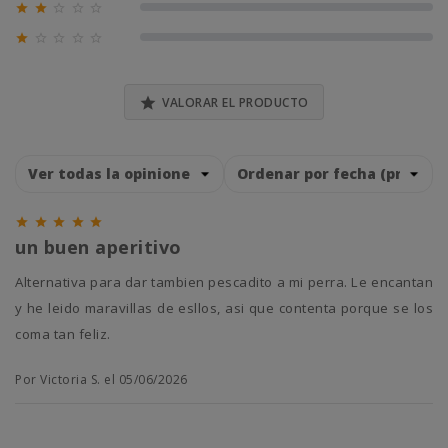





0% (0)





0% (0)

VALORAR EL PRODUCTO





un buen aperitivo
alternativa para dar tambien pescadito a mi perra. Le encantan
y he leido maravillas de esllos, asi que contenta porque se los
coma tan feliz.
Por Victoria S. el 05/06/2026