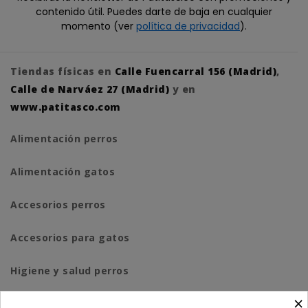
contenido útil. Puedes darte de baja en cualquier
momento (ver
política de privacidad
).
Tiendas físicas en
Calle Fuencarral 156 (Madrid)
,
Calle de Narváez 27 (Madrid)
y en
www.patitasco.com
Alimentación perros
Alimentación gatos
Accesorios perros
Accesorios para gatos
Higiene y salud perros
×
Higiene y salud gatos