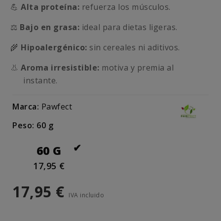
💪
Alta proteína:
refuerza los músculos.
⚖️
Bajo en grasa:
ideal para dietas ligeras.
🌾
Hipoalergénico:
sin cereales ni aditivos.
👃
Aroma irresistible:
motiva y premia al
instante.
Marca:
Pawfect
Peso: 60 g
60 G
17,95 €
17,95 €
IVA incluido