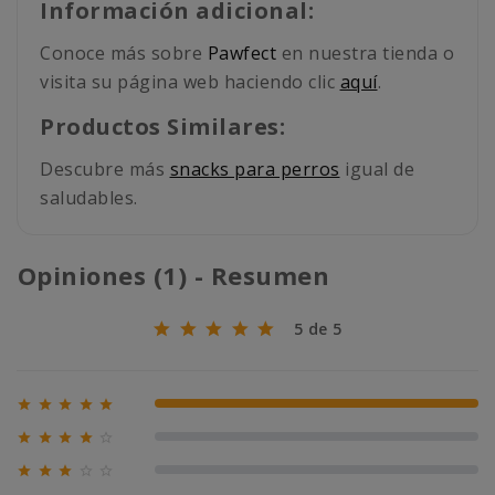
Información adicional:
Conoce más sobre
Pawfect
en nuestra tienda o
visita su página web haciendo clic
aquí
.
Productos Similares:
Descubre más
snacks para perros
igual de
saludables.
Opiniones (1) - Resumen
5 de 5





100% (1)





0% (0)





0% (0)