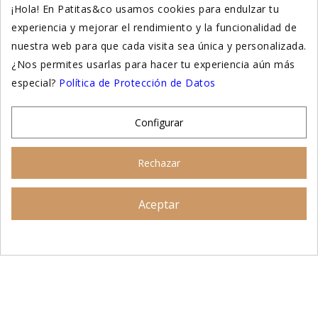
¡Hola! En Patitas&co usamos cookies para endulzar tu
experiencia y mejorar el rendimiento y la funcionalidad de
Suplementación natural
nuestra web para que cada visita sea única y personalizada.
Otros
¿Nos permites usarlas para hacer tu experiencia aún más
especial?
Política de Protección de Datos
Nuestras tiendas
Configurar
© 2026 - Patitas&co, Alimentación natural y
Rechazar
educación amable
Aceptar
Asesoramiento personalizado
AÑADIR AL CARRITO