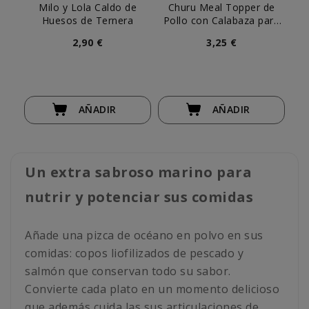
Milo y Lola Caldo de
Churu Meal Topper de
Yo
Huesos de Ternera
Pollo con Calabaza para
y
Perro
2,90 €
3,25 €
AÑADIR
AÑADIR
Un extra sabroso marino para
nutrir y potenciar sus comidas
Añade una pizca de océano en polvo en sus
comidas: copos liofilizados de pescado y
salmón que conservan todo su sabor.
Convierte cada plato en un momento delicioso
que además cuida las sus articulaciones de