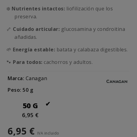
❄️
Nutrientes intactos:
liofilización que los
preserva.
🦴
Cuidado articular:
glucosamina y condroitina
añadidas.
🌱
Energía estable:
batata y calabaza digestibles.
🐾
Para todos:
cachorros y adultos.
Marca:
Canagan
Peso: 50 g
50 G
6,95 €
6,95 €
IVA incluido