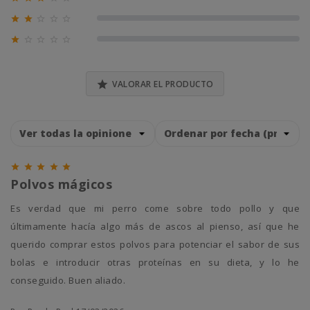
0% (0)





0% (0)





0% (0)

VALORAR EL PRODUCTO





Polvos mágicos
Es verdad que mi perro come sobre todo pollo y que
últimamente hacía algo más de ascos al pienso, así que he
querido comprar estos polvos para potenciar el sabor de sus
bolas e introducir otras proteínas en su dieta, y lo he
conseguido. Buen aliado.