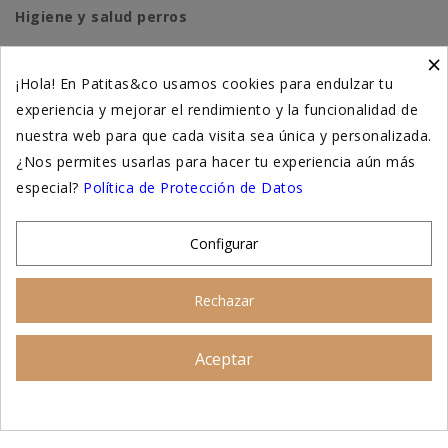
Higiene y salud perros
×
Higiene y salud gatos
¡Hola! En Patitas&co usamos cookies para endulzar tu
experiencia y mejorar el rendimiento y la funcionalidad de
Suplementación natural
nuestra web para que cada visita sea única y personalizada.
Otros
¿Nos permites usarlas para hacer tu experiencia aún más
especial?
Política de Protección de Datos
Nuestras tiendas
Configurar
© 2026 - Patitas&co, Alimentación natural y
Rechazar
educación amable
Aceptar
Asesoramiento personalizado
AÑADIR AL CARRITO