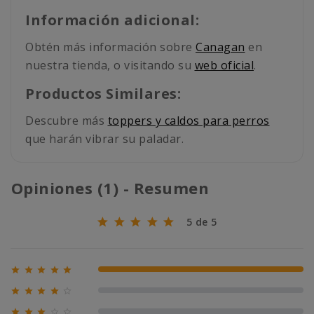
Información adicional:
Obtén más información sobre
Canagan
en
nuestra tienda, o visitando su
web oficial
.
Productos Similares:
Descubre más
toppers y caldos para perros
que harán vibrar su paladar.
Opiniones (1) - Resumen
5 de 5





100% (1)





0% (0)




