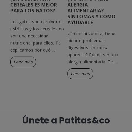
S
CEREALES ES MEJOR
ALERGIA
DE
PARA LOS GATOS?
ALIMENTARIA?
GA
SÍNTOMAS Y CÓMO
TI
Los gatos son carnívoros
AYUDARLE
TR
estrictos y los cereales no
¿Tu michi vomita, tiene
¿Tu
son una necesidad
n
picor o problemas
par
nutricional para ellos. Te
itis.
digestivos sin causa
pel
explicamos por qué,...
as,
aparente? Puede ser una
Te 
Leer más
alergia alimentaria. Te...
tip
Leer más
L
Únete a Patitas&co