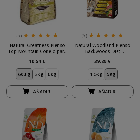
(5)
(5)
Natural Greatness Pienso
Natural Woodland Pienso
Top Mountain Conejo para
Backwoods Diet
Gatos
Monoproteico Cerdo para
10,54 €
39,89 €
Gato
600 g
2Kg
6Kg
1.5Kg
5Kg
AÑADIR
AÑADIR