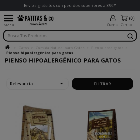
Envíos gratuitos con pedidos superiores a 39€*

(0)
Menu
Cuenta
Carrito
Gatos
Comida Natural para Gatos
Pienso para gatos
Pienso hipoalergénico para gatos
PIENSO HIPOALERGÉNICO PARA GATOS

Relevancia
FILTRAR