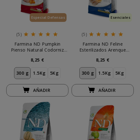
Especial Defensas
Esenciales
(5)
(5)
Farmina ND Pumpkin
Farmina ND Feline
Pienso Natural Codorniz
Esterilizados Arenque
Gatos Esterilizados
Pienso Natural Gatos
8,25 €
8,25 €
300 g
1.5Kg
5Kg
300 g
1.5Kg
5Kg
AÑADIR
AÑADIR