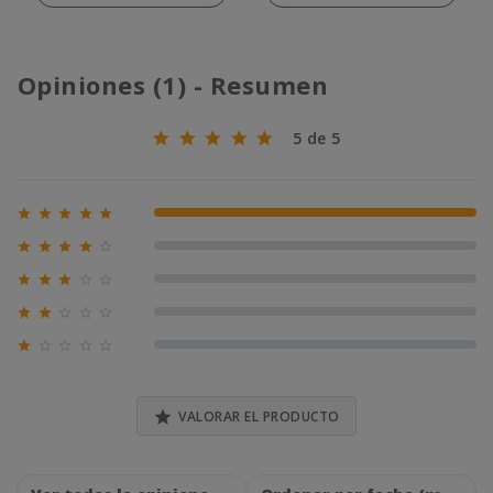
Opiniones (1) - Resumen
5 de 5





100% (1)





0% (0)





0% (0)





0% (0)





0% (0)

VALORAR EL PRODUCTO