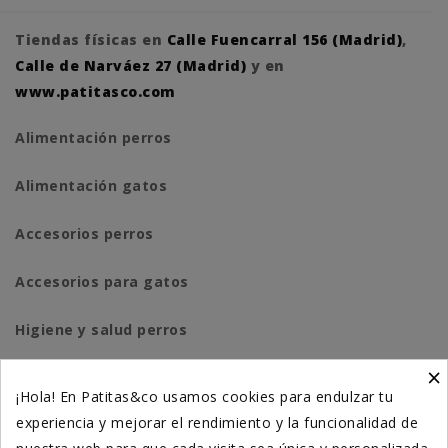
Tiendas físicas en
Calle Fuencarral 156 (Madrid)
,
Calle de Narváez 27 (Madrid)
y en
www.patitasco.com
Alimentación perros
Alimentación gatos
Accesorios perros
Accesorios para gatos
Higiene y salud perros
×
Higiene y salud gatos
¡Hola! En Patitas&co usamos cookies para endulzar tu
experiencia y mejorar el rendimiento y la funcionalidad de
Suplementación natural