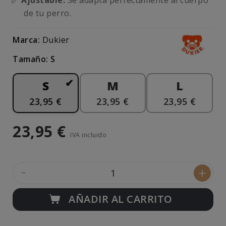
📏
Ajustable:
Se adapta perfectamente al cuerpo
de tu perro.
Marca:
Dukier
Tamaño: S
S
M
L
23,95 €
23,95 €
23,95 €
23,95 €
IVA incluido
-
+
AÑADIR AL CARRITO