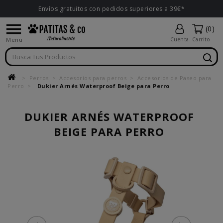
Envíos gratuitos con pedidos superiores a 39€*

(0)
Menu
Cuenta
Carrito
Perros
Accesorios para perros
Accesorios de Paseo para
Perro
Dukier Arnés Waterproof Beige para Perro
DUKIER ARNÉS WATERPROOF
BEIGE PARA PERRO