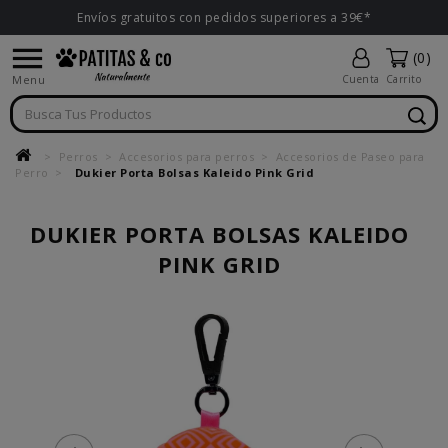
Envíos gratuitos con pedidos superiores a 39€*

(0)
Menu
Cuenta
Carrito
Perros
Accesorios para perros
Accesorios de Paseo para
Perro
Dukier Porta Bolsas Kaleido Pink Grid
DUKIER PORTA BOLSAS KALEIDO
PINK GRID