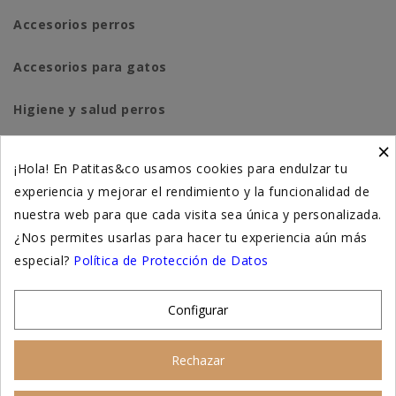
Accesorios perros
Accesorios para gatos
Higiene y salud perros
×
Higiene y salud gatos
¡Hola! En Patitas&co usamos cookies para endulzar tu
experiencia y mejorar el rendimiento y la funcionalidad de
Suplementación natural
nuestra web para que cada visita sea única y personalizada.
Otros
¿Nos permites usarlas para hacer tu experiencia aún más
especial?
Política de Protección de Datos
Nuestras tiendas
Configurar
© 2026 - Patitas&co, Alimentación natural y educación
Rechazar
amable