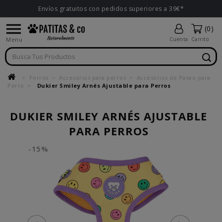
Envíos gratuitos con pedidos superiores a 39€*

(0)
Menu
Cuenta
Carrito
Perros
Accesorios para perros
Accesorios de Paseo para
Perro
Dukier Smiley Arnés Ajustable para Perros
DUKIER SMILEY ARNÉS AJUSTABLE
PARA PERROS
-15%