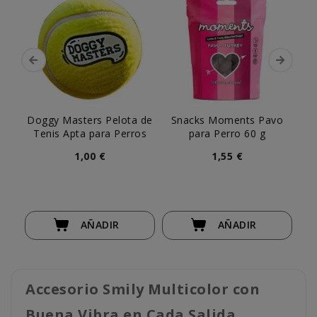
Doggy Masters Pelota de
Snacks Moments Pavo
S
Tenis Apta para Perros
para Perro 60 g
1,00 €
1,55 €
AÑADIR
AÑADIR
Accesorio Smily Multicolor con
Buena Vibra en Cada Salida