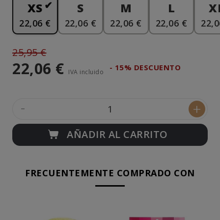
XS
S
M
L
X
22,06 €
22,06 €
22,06 €
22,06 €
22,0
25,95 €
22,06 €
- 15% DESCUENTO
IVA incluido
-
+
AÑADIR AL CARRITO
FRECUENTEMENTE COMPRADO CON