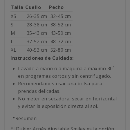
Talla
Cuello
Pecho
XS
26-35 cm
32-45 cm
S
28-38 cm
38-52 cm
M
35-43 cm
43-59 cm
L
37-52 cm
48-72 cm
XL
40-53 cm
52-80 cm
Instrucciones de Cuidado:
Lavado a mano o a máquina a máximo 30º
en programas cortos y sin centrifugado.
Recomendamos usar una bolsa para
prendas delicadas.
No meter en secadora, secar en horizontal
y evitar la exposición directa al sol.
📍Resumen:
El Dukier Arnés Ajustable Smiley es la opción