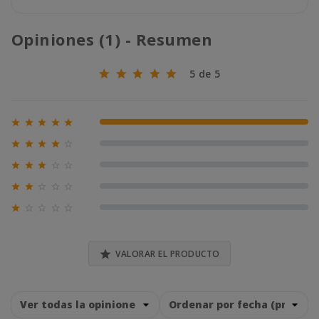
Opiniones (1) - Resumen
5 de 5





100% (1)





0% (0)





0% (0)





0% (0)





0% (0)

VALORAR EL PRODUCTO