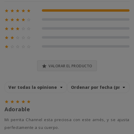





100% (1)





0% (0)





0% (0)





0% (0)





0% (0)

VALORAR EL PRODUCTO





Adorable
Mi perrita Channel esta preciosa con este arnés, y se ajusta
perfectamente a su cuerpo.