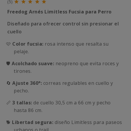
(5)
Freedog Arnés Limitless Fucsia para Perro
Diseñado para ofrecer control sin presionar el
cuello
🩷
Color fucsia:
rosa intenso que resalta su
pelaje.
🛡️
Acolchado suave:
neopreno que evita roces y
tirones.
🔄
Ajuste 360°:
correas regulables en cuello y
pecho.
📏
3 tallas:
de cuello 30,5 cm a 66 cm y pecho
hasta 86 cm.
🐕
Libertad segura:
diseño Limitless para paseos
urbanos o trail.