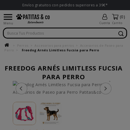
Envíos gratuitos con pedidos superiores a 39€*

(0)
Menu
Cuenta
Carrito
Perros
Accesorios para perros
Accesorios de Paseo para
Perro
Freedog Arnés Limitless Fucsia para Perro
FREEDOG ARNÉS LIMITLESS FUCSIA
PARA PERRO