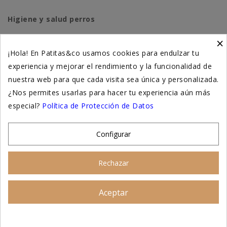
Higiene y salud perros
×
Higiene y salud gatos
¡Hola! En Patitas&co usamos cookies para endulzar tu
experiencia y mejorar el rendimiento y la funcionalidad de
Suplementación natural
nuestra web para que cada visita sea única y personalizada.
Otros
¿Nos permites usarlas para hacer tu experiencia aún más
especial?
Política de Protección de Datos
Nuestras tiendas
Configurar
© 2026 - Patitas&co, Alimentación natural y
Rechazar
educación amable
Aceptar
Asesoramiento personalizado
AÑADIR AL CARRITO