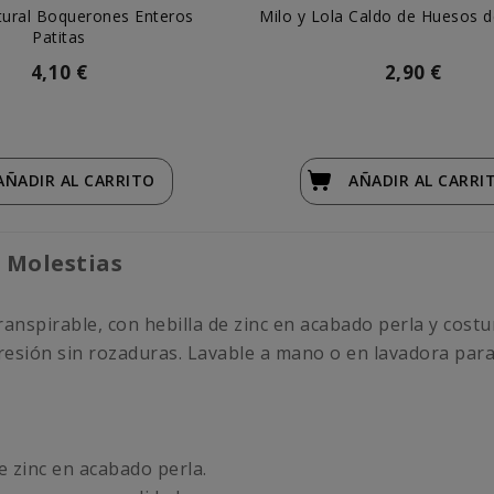
tural Boquerones Enteros
Milo y Lola Caldo de Huesos d
Patitas
4,10 €
2,90 €
AÑADIR
AL CARRITO
AÑADIR
AL CARRI
n Molestias
anspirable, con hebilla de zinc en acabado perla y costur
resión sin rozaduras. Lavable a mano o en lavadora para 
de zinc en acabado perla.