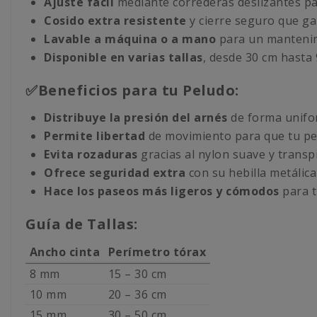
Ajuste fácil
mediante correderas deslizantes p
Cosido extra resistente
y cierre seguro que gar
Lavable a máquina o a mano
para un mantenim
Disponible en varias tallas
, desde 30 cm hasta 
✅Beneficios para tu Peludo:
Distribuye la presión del arnés
de forma unifor
Permite libertad
de movimiento para que tu per
Evita rozaduras
gracias al nylon suave y transp
Ofrece seguridad extra
con su hebilla metálica
Hace los paseos más ligeros y cómodos
para t
Guía de Tallas:
Ancho cinta
Perímetro tórax
8 mm
15 – 30 cm
10 mm
20 – 36 cm
15 mm
30 – 50 cm