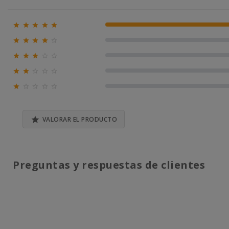





100% (1)





0% (0)





0% (0)





0% (0)





0% (0)

VALORAR EL PRODUCTO
Preguntas y respuestas de clientes