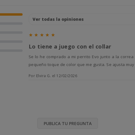





Lo tiene a juego con el collar
Se lo he comprado a mi perrito Evo junto a la correa del coche y el collar. Es un básico en color negro, pero tiene un
pequeño toque de color que me gusta. Se ajusta muy f
Por Elvira G. el 12/02/2026
PUBLICA TU PREGUNTA