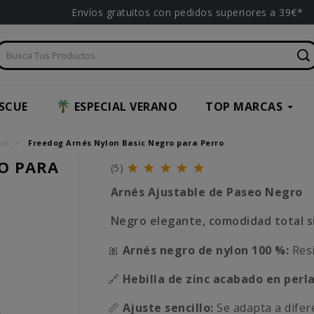
Envíos gratuitos con pedidos superiores a 39€*
SCUE
ESPECIAL VERANO
TOP MARCAS
rro
Freedog Arnés Nylon Basic Negro para Perro
O PARA
(5)
Arnés Ajustable de Paseo Negro
Negro elegante, comodidad total s
🎀
Arnés negro de nylon 100 %:
Res
🔗
Hebilla de zinc acabado en perla
📏
Ajuste sencillo:
Se adapta a difer