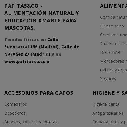
PATITAS&CO -
ALIMENT
ALIMENTACIÓN NATURAL Y
Comida natur
EDUCACIÓN AMABLE PARA
Pienso seco
MASCOTAS.
Comida húm
Tiendas físicas en
Calle
Snacks natur
Fuencarral 156 (Madrid)
,
Calle de
Dieta BARF
Narváez 27 (Madrid)
y en
Mordedores n
www.patitasco.com
Caldos y top
Yogures
ACCESORIOS PARA GATOS
HIGIENE Y 
Comederos
Higiene dental
Bebederos
Antiparásitarios
Arneses, collares y correas
Empapadores y p