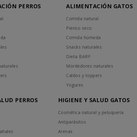
ACIÓN PERROS
ALIMENTACIÓN GATOS
al
Comida natural
Pienso seco
eda
Comida húmeda
ales
Snacks naturales
Dieta BARF
aturales
Mordedores naturales
pers
Caldos y toppers
Yogures
SALUD PERROS
HIGIENE Y SALUD GATOS
Cosmética natural y peluquería
Antiparásitos
añales
Arenas