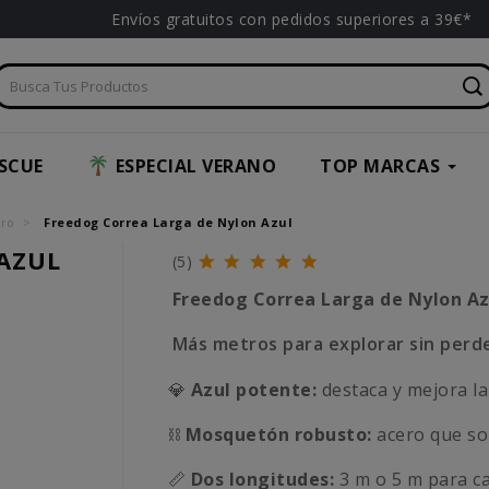
Envíos gratuitos con pedidos superiores a 39€*
SCUE
ESPECIAL VERANO
TOP MARCAS
rro
Freedog Correa Larga de Nylon Azul
AZUL
(5)
Freedog Correa Larga de Nylon Az
Más metros para explorar sin perd
💎
Azul potente:
destaca y mejora la
⛓
Mosquetón robusto:
acero que so
📏
Dos longitudes:
3 m o 5 m para c