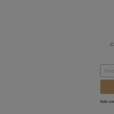
C
Email
Solo co