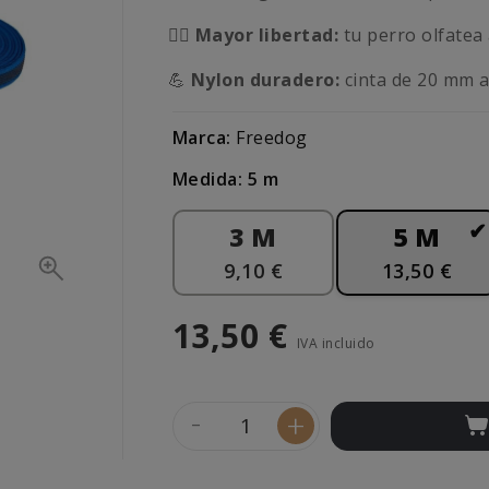
🚶‍♂️
Mayor libertad:
tu perro olfatea 
💪
Nylon duradero:
cinta de 20 mm a
Marca:
Freedog
Medida: 5 m
3 M
5 M
9,10 €
13,50 €
13,50 €
IVA incluido
-
+