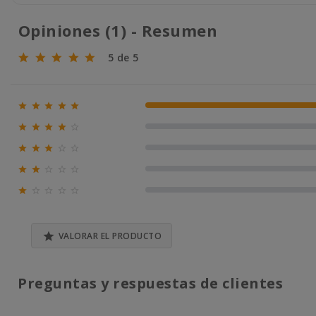
Opiniones (1) - Resumen
5 de 5





100% (1)





0% (0)





0% (0)





0% (0)





0% (0)

VALORAR EL PRODUCTO
Preguntas y respuestas de clientes