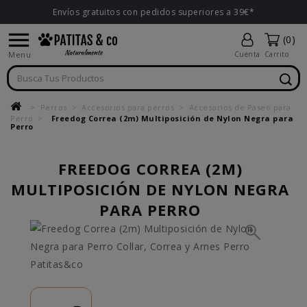
Envíos gratuitos con pedidos superiores a 39€*

(0)
Menu
Cuenta
Carrito
Perros
Accesorios para perros
Accesorios de Paseo para
Perro
Freedog Correa (2m) Multiposición de Nylon Negra para
Perro
FREEDOG CORREA (2M)
MULTIPOSICIÓN DE NYLON NEGRA
PARA PERRO