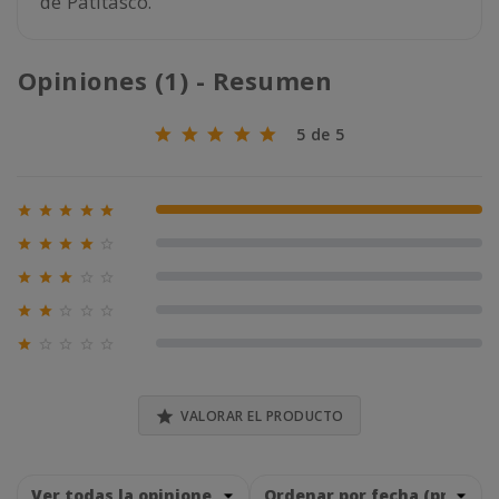
de Patitasco.
Opiniones (1) - Resumen
5 de 5





100% (1)





0% (0)





0% (0)





0% (0)





0% (0)

VALORAR EL PRODUCTO