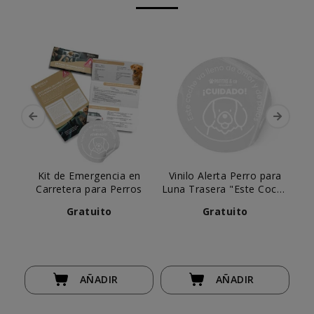
Kit de Emergencia en
Vinilo Alerta Perro para
Carretera para Perros
Luna Trasera "Este Coche
va Lleno de Amor y
Gratuito
Gratuito
Pelos"
AÑADIR
AÑADIR