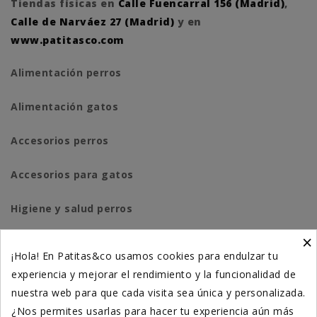
Tiendas físicas en
Calle Fuencarral 156 (Madrid)
,
Calle de Narváez 27 (Madrid)
y en
www.patitasco.com
Alimentación perros
Alimentación gatos
Accesorios perros
Accesorios para gatos
Higiene y salud perros
×
Higiene y salud gatos
¡Hola! En Patitas&co usamos cookies para endulzar tu
experiencia y mejorar el rendimiento y la funcionalidad de
Suplementación natural
nuestra web para que cada visita sea única y personalizada.
Otros
¿Nos permites usarlas para hacer tu experiencia aún más