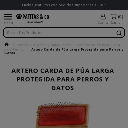
Envíos gratuitos con pedidos superiores a 39€*

(0)
Menu
Cuenta
Carrito
Perros
Higiene y salud Perros
Accesorios de Peluquería
para Perros
Artero Carda de Púa Larga Protegida para Perros y
Gatos
ARTERO CARDA DE PÚA LARGA
PROTEGIDA PARA PERROS Y
GATOS