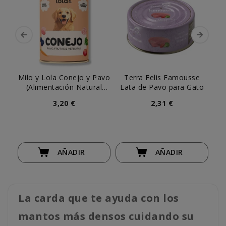
Milo y Lola Conejo y Pavo
Terra Felis Famousse
T
(Alimentación Natural
Lata de Pavo para Gato
La
Completa) Perro
3,20 €
2,31 €
AÑADIR
AÑADIR
La carda que te ayuda con los
mantos más densos cuidando su