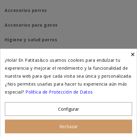
Accesorios perros
Accesorios para gatos
Higiene y salud perros
×
Higiene y salud gatos
¡Hola! En Patitas&co usamos cookies para endulzar tu
experiencia y mejorar el rendimiento y la funcionalidad de
Suplementación natural
nuestra web para que cada visita sea única y personalizada.
Otros
¿Nos permites usarlas para hacer tu experiencia aún más
especial?
Política de Protección de Datos
Nuestras tiendas
Configurar
© 2026 - Patitas&co, Alimentación natural y
Rechazar
educación amable