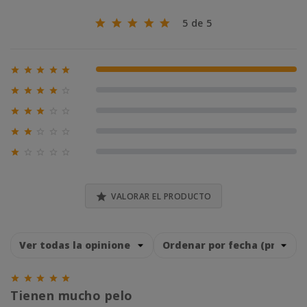
5 de 5





100% (1)





0% (0)





0% (0)





0% (0)





0% (0)

VALORAR EL PRODUCTO





Tienen mucho pelo