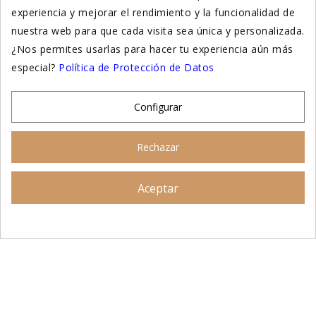
experiencia y mejorar el rendimiento y la funcionalidad de
Suplementación natural
nuestra web para que cada visita sea única y personalizada.
Otros
¿Nos permites usarlas para hacer tu experiencia aún más
especial?
Política de Protección de Datos
Nuestras tiendas
Configurar
© 2026 - Patitas&co, Alimentación natural y
Rechazar
educación amable
Aceptar
Asesoramiento personalizado
AÑADIR AL CARRITO