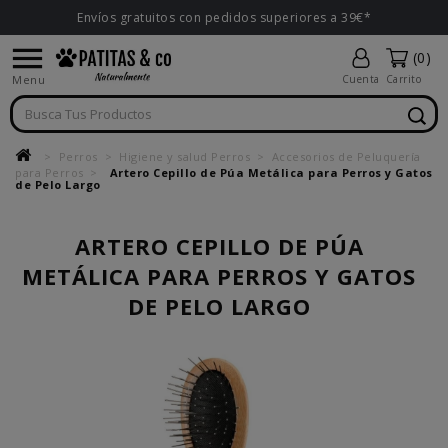
Envíos gratuitos con pedidos superiores a 39€*

(0)
Menu
Cuenta
Carrito
Perros
Higiene y salud Perros
Accesorios de Peluquería
para Perros
Artero Cepillo de Púa Metálica para Perros y Gatos
de Pelo Largo
ARTERO CEPILLO DE PÚA
METÁLICA PARA PERROS Y GATOS
DE PELO LARGO