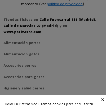
momento (ver
política de privacidad
).
Tiendas físicas en
Calle Fuencarral 156 (Madrid)
,
Calle de Narváez 27 (Madrid)
y en
www.patitasco.com
Alimentación perros
Alimentación gatos
Accesorios perros
Accesorios para gatos
Higiene y salud perros
×
Higiene y salud gatos
¡Hola! En Patitas&co usamos cookies para endulzar tu