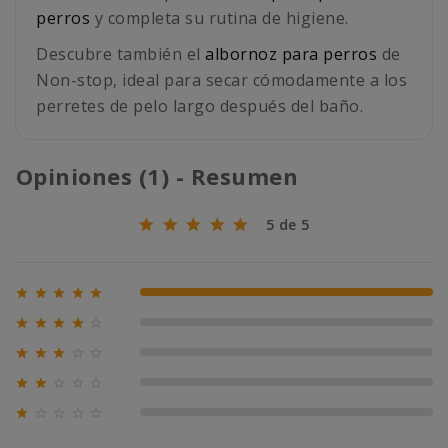
perros
y completa su rutina de higiene.
Descubre también el
albornoz para perros
de
Non-stop, ideal para secar cómodamente a los
perretes de pelo largo después del baño.
Opiniones (1) - Resumen
5 de 5





100% (1)





0% (0)





0% (0)





0% (0)





0% (0)