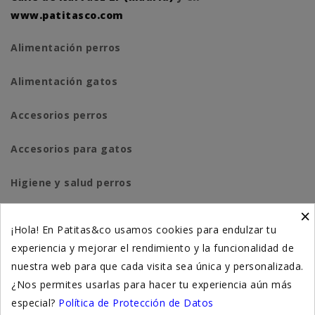
www.patitasco.com
Alimentación perros
Alimentación gatos
Accesorios perros
Accesorios para gatos
Higiene y salud perros
×
Higiene y salud gatos
¡Hola! En Patitas&co usamos cookies para endulzar tu
experiencia y mejorar el rendimiento y la funcionalidad de
Suplementación natural
nuestra web para que cada visita sea única y personalizada.
Otros
¿Nos permites usarlas para hacer tu experiencia aún más
especial?
Política de Protección de Datos