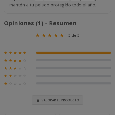
mantén a tu peludo protegido todo el año.
Opiniones (1) - Resumen
5 de 5





100% (1)





0% (0)





0% (0)





0% (0)





0% (0)

VALORAR EL PRODUCTO