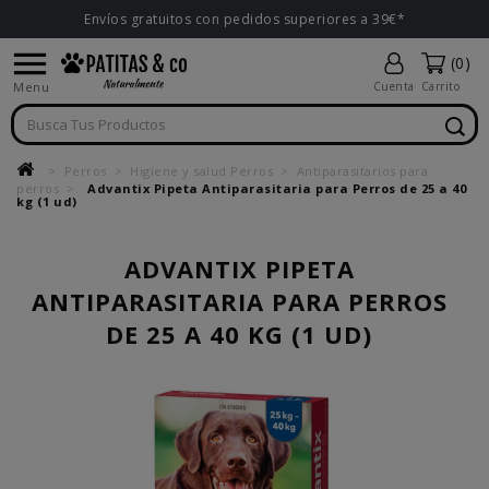
Envíos gratuitos con pedidos superiores a 39€*

(0)
Menu
Cuenta
Carrito
Perros
Higiene y salud Perros
Antiparasitarios para
perros
Advantix Pipeta Antiparasitaria para Perros de 25 a 40
kg (1 ud)
ADVANTIX PIPETA
ANTIPARASITARIA PARA PERROS
DE 25 A 40 KG (1 UD)