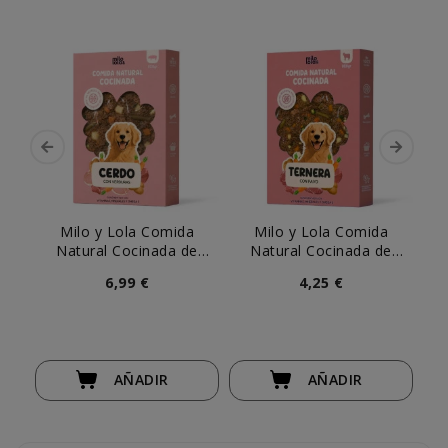
Milo y Lola Comida
Milo y Lola Comida
Natural Cocinada de
Natural Cocinada de
C
Cerdo para Perro Adulto
Ternera y Pavo para
6,99 €
4,25 €
Perro Adulto
AÑADIR
AÑADIR