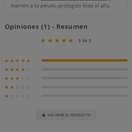
mantén a tu peludo protegido todo el año.
Opiniones (1) - Resumen
5 de 5





100% (1)





0% (0)





0% (0)





0% (0)





0% (0)

VALORAR EL PRODUCTO