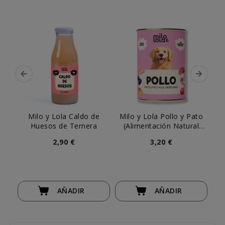
Milo y Lola Caldo de
Milo y Lola Pollo y Pato
Di
Huesos de Ternera
(Alimentación Natural
y
Completa) Perro
2,90 €
3,20 €
AÑADIR
AÑADIR