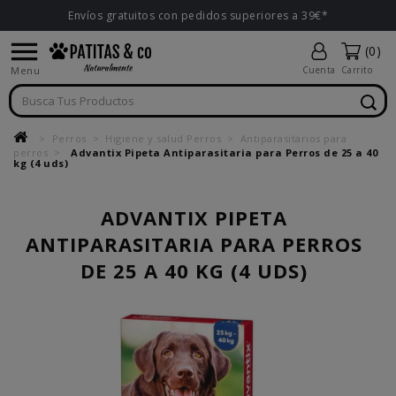
Envíos gratuitos con pedidos superiores a 39€*

(0)
Menu
Cuenta
Carrito
Perros
Higiene y salud Perros
Antiparasitarios para
perros
Advantix Pipeta Antiparasitaria para Perros de 25 a 40
kg (4 uds)
ADVANTIX PIPETA
ANTIPARASITARIA PARA PERROS
DE 25 A 40 KG (4 UDS)