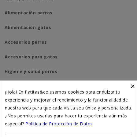
Alimentación perros
Alimentación gatos
Accesorios perros
Accesorios para gatos
Higiene y salud perros
×
Higiene y salud gatos
¡Hola! En Patitas&co usamos cookies para endulzar tu
experiencia y mejorar el rendimiento y la funcionalidad de
Suplementación natural
nuestra web para que cada visita sea única y personalizada.
Otros
¿Nos permites usarlas para hacer tu experiencia aún más
especial?
Política de Protección de Datos
Nuestras tiendas