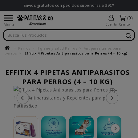
Envíos gratuitos con pedidos superiores a 39€*

(0)
Menu
Cuenta
Carrito
Perros
Higiene y salud Perros
Antiparasitarios para
perros
Effitix 4 Pipetas Antiparasitos para Perros (4 – 10 kg)
EFFITIX 4 PIPETAS ANTIPARASITOS
PARA PERROS (4 – 10 KG)