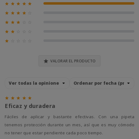





100% (1)





0% (0)





0% (0)





0% (0)





0% (0)

VALORAR EL PRODUCTO





Eficaz y duradera
Fáciles de aplicar y bastante efectivas. Con una pipeta
tenemos protección durante un mes, así que es muy cómodo
no tener que estar pendiente cada poco tiempo.