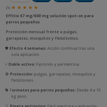
(5)
Effitix 67 mg/600 mg solución spot-on para
perros pequeños
Protección mensual frente a pulgas,
garrapatas, mosquitos y flebótomos.
🛡️
Efecto 4 semanas:
Acción continua tras una
sola aplicación.
⚡
Doble activo:
Fipronilo y permetrina.
🚫
Protección
:
pulgas, garrapatas, mosquitos y
flebótomos.
🐕 F
ormatos para perros pequeños:
Desde 4 a 10
kg peso.
💧
Pipeta antigoteo:
Fácil apertura y aplicación