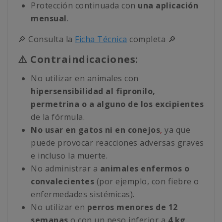
Protección continuada con
una aplicación
mensual
.
🔎 Consulta la
Ficha Técnica
completa 🔎
⚠️ Contraindicaciones:
No utilizar en animales con
hipersensibilidad al fipronilo,
permetrina o a alguno de los excipientes
de la fórmula.
No usar en gatos ni en conejos
,
ya que
puede provocar reacciones adversas graves
e incluso la muerte.
No administrar a
animales enfermos o
convalecientes
(por ejemplo, con fiebre o
enfermedades sistémicas).
No utilizar en
perros menores de 12
semanas
o con un peso inferior a
4 kg
.