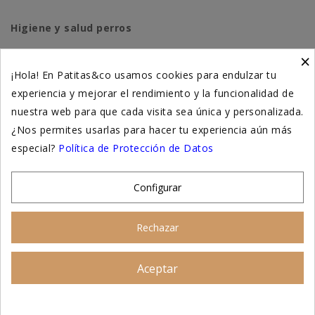
Higiene y salud perros
×
Higiene y salud gatos
¡Hola! En Patitas&co usamos cookies para endulzar tu
experiencia y mejorar el rendimiento y la funcionalidad de
Suplementación natural
nuestra web para que cada visita sea única y personalizada.
Otros
¿Nos permites usarlas para hacer tu experiencia aún más
especial?
Política de Protección de Datos
Nuestras tiendas
Configurar
© 2026 - Patitas&co, Alimentación natural y
Rechazar
educación amable
Aceptar
Asesoramiento personalizado