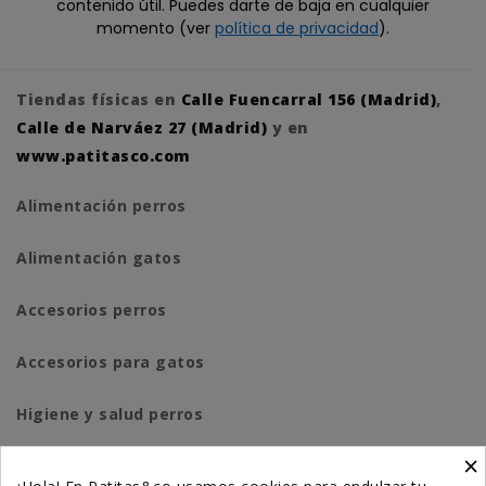
contenido útil. Puedes darte de baja en cualquier
momento (ver
política de privacidad
).
Tiendas físicas en
Calle Fuencarral 156 (Madrid)
,
Calle de Narváez 27 (Madrid)
y en
www.patitasco.com
Alimentación perros
Alimentación gatos
Accesorios perros
Accesorios para gatos
Higiene y salud perros
×
Higiene y salud gatos