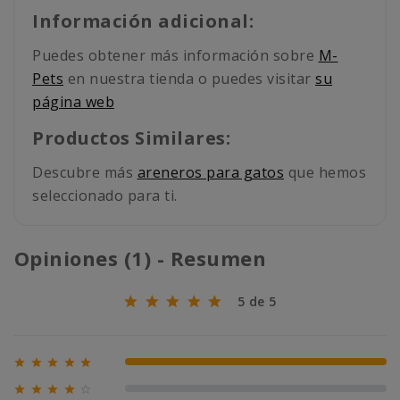
Información adicional:
Puedes obtener más información sobre
M-
Pets
en nuestra tienda o puedes visitar
su
página web
Productos Similares:
Descubre más
areneros para gatos
que hemos
seleccionado para ti.
Opiniones (1) - Resumen
5 de 5





100% (1)





0% (0)