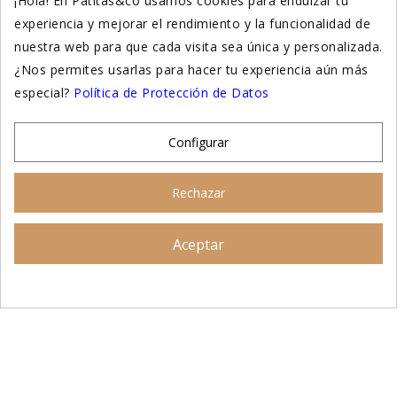
¡Hola! En Patitas&co usamos cookies para endulzar tu
experiencia y mejorar el rendimiento y la funcionalidad de
Suplementación natural
nuestra web para que cada visita sea única y personalizada.
Otros
¿Nos permites usarlas para hacer tu experiencia aún más
especial?
Política de Protección de Datos
Nuestras tiendas
Configurar
© 2026 - Patitas&co, Alimentación natural y
Rechazar
educación amable
Aceptar
Asesoramiento personalizado