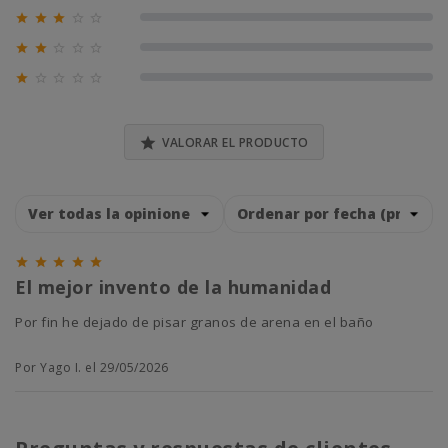





0% (0)





0% (0)





0% (0)

VALORAR EL PRODUCTO





El mejor invento de la humanidad
Por fin he dejado de pisar granos de arena en el baño
Por Yago I. el 29/05/2026