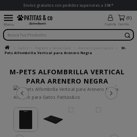
Envíos gratuitos con pedidos superiores a 39€*

(0)
Menu
Cuenta
Carrito
Gatos
Higiene y salud Gato
Arenero para Gatos
M-
Pets Alfombrilla Vertical para Arenero Negra
M-PETS ALFOMBRILLA VERTICAL
PARA ARENERO NEGRA