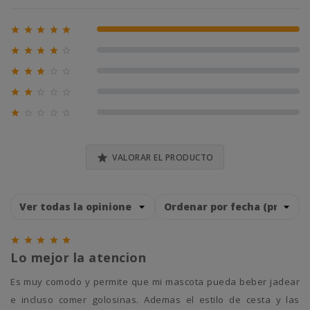





100% (1)





0% (0)





0% (0)





0% (0)





0% (0)

VALORAR EL PRODUCTO





Lo mejor la atencion
Es muy comodo y permite que mi mascota pueda beber jadear
e incluso comer golosinas. Ademas el estilo de cesta y las