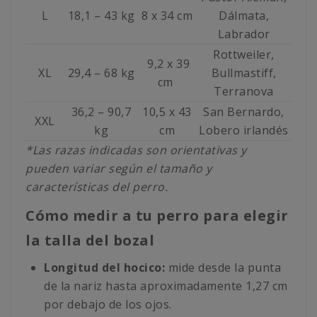
L
18,1 – 43 kg
8 x 34 cm
Dálmata,
Labrador
Rottweiler,
9,2 x 39
XL
29,4 – 68 kg
Bullmastiff,
cm
Terranova
36,2 – 90,7
10,5 x 43
San Bernardo,
XXL
kg
cm
Lobero irlandés
*Las razas indicadas son orientativas y
pueden variar según el tamaño y
características del perro.
Cómo medir a tu perro para elegir
la talla del bozal
Longitud del hocico:
mide desde la punta
de la nariz hasta aproximadamente 1,27 cm
por debajo de los ojos.