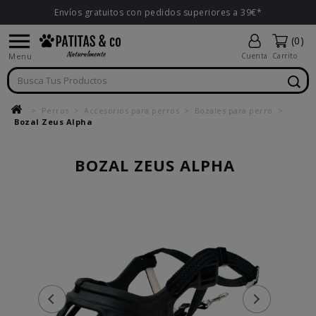
Envíos gratuitos con pedidos superiores a 39€*

(0)
Menu
Cuenta
Carrito
Perros
Accesorios para perros
Bozales para perro
Bozal Zeus Alpha
BOZAL ZEUS ALPHA