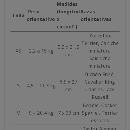
Medidas
Peso
(longitud
Razas
Talla
orientativo
x
orientativas
circunf.)
Yorkshire
Terrier, Caniche
5,5 x 21,5
XS
2,2 a 15 kg
miniatura,
cm
Salchicha
miniatura
Bichón Frisé,
6,5 x 27
Cavalier King
S
4,5 – 11,3 kg
cm
Charles, Jack
Russell
Beagle, Cocker
M
9 – 20,4 kg
7 x 30 cm
Spaniel, Terrier
escocés
Pastor Alemán,