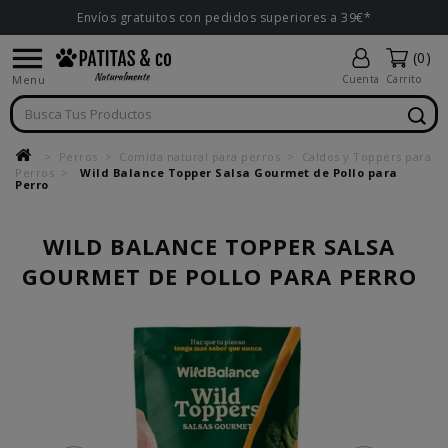
Envíos gratuitos con pedidos superiores a 39€*

(0)
Menu
Cuenta
Carrito
Perros
Comida natural para perros
Caldos y Toppers para
Perros
Wild Balance Topper Salsa Gourmet de Pollo para
Perro
WILD BALANCE TOPPER SALSA
GOURMET DE POLLO PARA PERRO