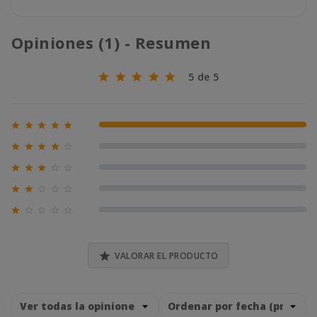
Opiniones (1) - Resumen
5 de 5





100% (1)





0% (0)





0% (0)





0% (0)





0% (0)

VALORAR EL PRODUCTO