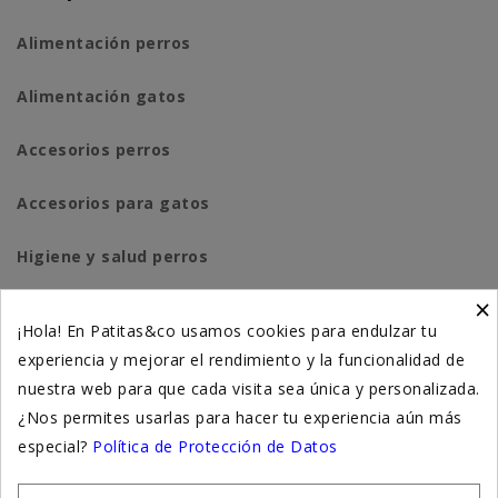
Alimentación perros
Alimentación gatos
Accesorios perros
Accesorios para gatos
Higiene y salud perros
×
Higiene y salud gatos
¡Hola! En Patitas&co usamos cookies para endulzar tu
experiencia y mejorar el rendimiento y la funcionalidad de
Suplementación natural
nuestra web para que cada visita sea única y personalizada.
Otros
¿Nos permites usarlas para hacer tu experiencia aún más
especial?
Política de Protección de Datos
Nuestras tiendas