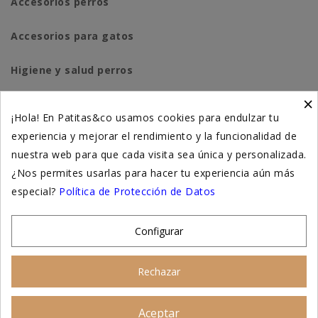
Accesorios perros
Accesorios para gatos
Higiene y salud perros
×
Higiene y salud gatos
¡Hola! En Patitas&co usamos cookies para endulzar tu
experiencia y mejorar el rendimiento y la funcionalidad de
Suplementación natural
nuestra web para que cada visita sea única y personalizada.
Otros
¿Nos permites usarlas para hacer tu experiencia aún más
especial?
Política de Protección de Datos
Nuestras tiendas
Configurar
© 2026 - Patitas&co, Alimentación natural y
Rechazar
educación amable
Aceptar