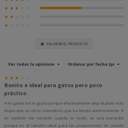
0% (0)





50% (1)





0% (0)





0% (0)

VALORAR EL PRODUCTO





Bonito e ideal para gatos pero poco
práctico
A mi gatita Isis le gusta porque efectivamente deja el plato más
limpio que en otros comederos que ha tenido anteriormente. A
mi también me encantó cuando lo recibí, es una maravilla
porque es el tamaño ideal para las proporciones de comida