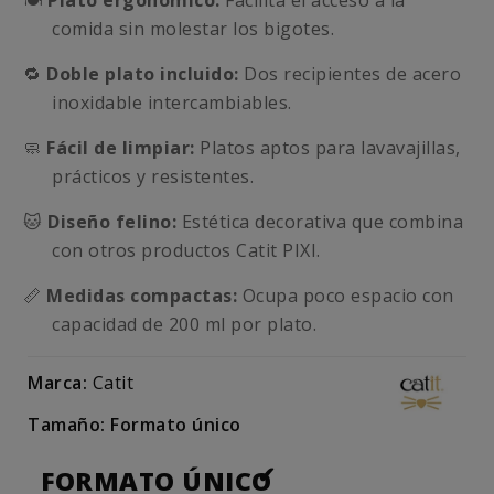
🍽️
Plato ergonómico:
Facilita el acceso a la
comida sin molestar los bigotes.
🔁
Doble plato incluido:
Dos recipientes de acero
inoxidable intercambiables.
🧼
Fácil de limpiar:
Platos aptos para lavavajillas,
prácticos y resistentes.
🐱
Diseño felino:
Estética decorativa que combina
con otros productos Catit PIXI.
📏
Medidas compactas:
Ocupa poco espacio con
capacidad de 200 ml por plato.
Marca:
Catit
Tamaño: Formato único
FORMATO ÚNICO