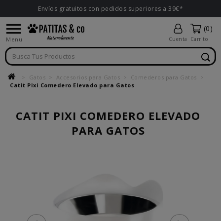
Envíos gratuitos con pedidos superiores a 39€*

(0)
Menu
Cuenta
Carrito
Gatos
Accesorios para Gatos
Comederos para Gatos
Catit Pixi Comedero Elevado para Gatos
CATIT PIXI COMEDERO ELEVADO
PARA GATOS