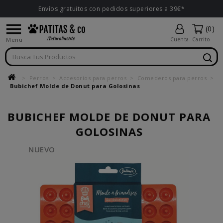
Envíos gratuitos con pedidos superiores a 39€*

(0)
Menu
Cuenta
Carrito
Perros
Accesorios para perros
Comederos para perros
Bubichef Molde de Donut para Golosinas
BUBICHEF MOLDE DE DONUT PARA
GOLOSINAS
NUEVO