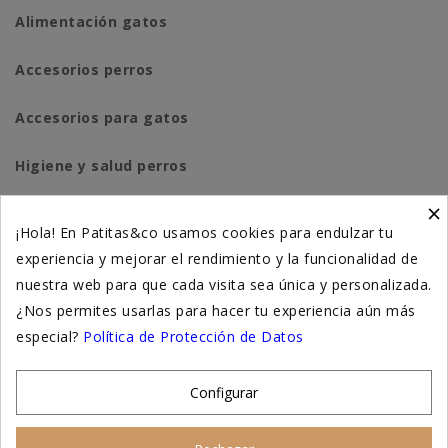
Alimentación gatos
Accesorios perros
Accesorios para gatos
Higiene y salud perros
×
Higiene y salud gatos
¡Hola! En Patitas&co usamos cookies para endulzar tu
experiencia y mejorar el rendimiento y la funcionalidad de
Suplementación natural
nuestra web para que cada visita sea única y personalizada.
Otros
¿Nos permites usarlas para hacer tu experiencia aún más
especial?
Política de Protección de Datos
Nuestras tiendas
Configurar
© 2026 - Patitas&co, Alimentación natural y