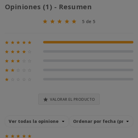
Opiniones (1) - Resumen
5 de 5





100% (1)





0% (0)





0% (0)





0% (0)





0% (0)

VALORAR EL PRODUCTO




