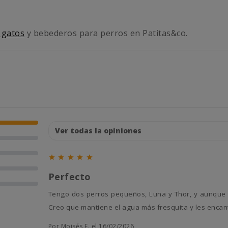
 gatos
y bebederos para perros en Patitas&co.





Perfecto
Tengo dos perros pequeños, Luna y Thor, y aunque tienen varios bebederos siempre se pelean por beber en este.
Creo que mantiene el agua más fresquita y les encan
Por Moisés F. el 16/02/2026