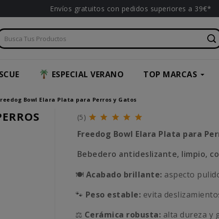
Envíos gratuitos con pedidos superiores a 39€*
SCUE
ESPECIAL VERANO
TOP MARCAS
reedog Bowl Elara Plata para Perros y Gatos
PERROS
(5)
Freedog Bowl Elara Plata para Per
Bebedero antideslizante, limpio, c
🍽️
Acabado brillante:
aspecto pulido 
🐾
Peso estable:
evita deslizamientos
⚖️
Cerámica robusta:
alta dureza y 