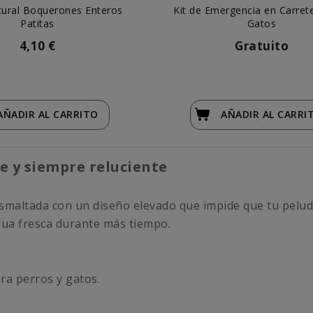
tural Boquerones Enteros
Kit de Emergencia en Carret
Patitas
Gatos
4,10 €
Gratuito
AÑADIR
AL CARRITO
AÑADIR
AL CARRI
te y siempre reluciente
esmaltada con un diseño elevado que impide que tu pelud
gua fresca durante más tiempo.
ara perros y gatos.