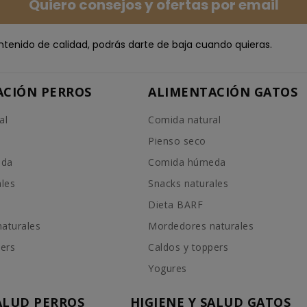
Quiero consejos y ofertas por email
ntenido de calidad, podrás darte de baja cuando quieras.
ACIÓN PERROS
ALIMENTACIÓN GATOS
al
Comida natural
Pienso seco
eda
Comida húmeda
ales
Snacks naturales
Dieta BARF
aturales
Mordedores naturales
pers
Caldos y toppers
Yogures
SALUD PERROS
HIGIENE Y SALUD GATOS