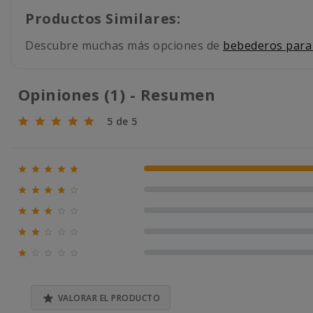
Productos Similares:
Descubre muchas más opciones de
bebederos para
Opiniones (1) - Resumen
5 de 5





100% (1)





0% (0)





0% (0)





0% (0)





0% (0)

VALORAR EL PRODUCTO