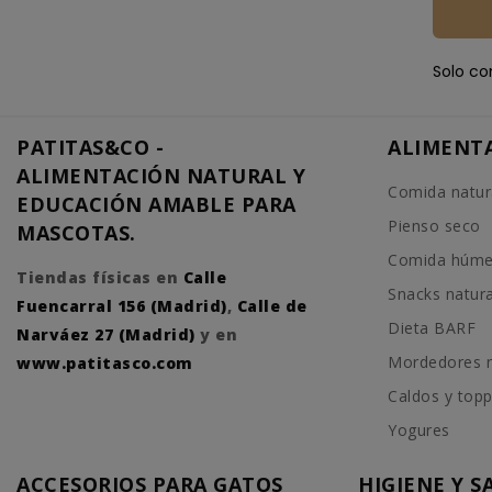
Solo co
PATITAS&CO -
ALIMENT
ALIMENTACIÓN NATURAL Y
Comida natur
EDUCACIÓN AMABLE PARA
Pienso seco
MASCOTAS.
Comida húm
Tiendas físicas en
Calle
Snacks natur
Fuencarral 156 (Madrid)
,
Calle de
Dieta BARF
Narváez 27 (Madrid)
y en
Mordedores n
www.patitasco.com
Caldos y top
Yogures
ACCESORIOS PARA GATOS
HIGIENE Y 