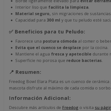
Borde ligeramente elevado para
evitar derram
Interior liso que
facilita la limpieza
.
Material seguro,
sin migraciones de sustancias
Capacidad para
300 ml
y que tu peludo esté saci
✅ Beneficios para tu Peludo:
Favorece una
postura cómoda
al comer o beber
Evita que el cuenco se desplace
por la cocina.
Mantiene el agua
fresca y apetecible
durante 
Superficie no porosa que
reduce bacterias
.
📍 Resumen:
Freedog Bowl Elara Plata es un cuenco de cerámica p
mascota disfrute al máximo de cada comida o sorbo
Información Adicional:
Descubre más artículos de
Freedog
o visita
su págin