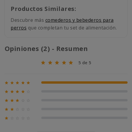
Productos Similares:
Descubre más
comederos y bebederos para
perros
que completan tu set de alimentación.
Opiniones (2) - Resumen
5 de 5





100% (2)





0% (0)





0% (0)





0% (0)





0% (0)