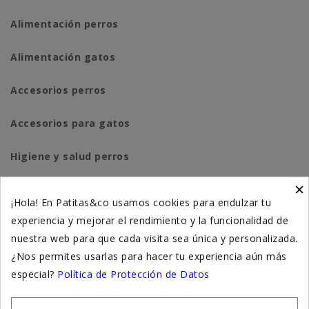
Alimentación perros
Alimentación gatos
Accesorios perros
Accesorios para gatos
Higiene y salud perros
×
Higiene y salud gatos
¡Hola! En Patitas&co usamos cookies para endulzar tu
experiencia y mejorar el rendimiento y la funcionalidad de
Suplementación natural
nuestra web para que cada visita sea única y personalizada.
Otros
¿Nos permites usarlas para hacer tu experiencia aún más
especial?
Política de Protección de Datos
Nuestras tiendas