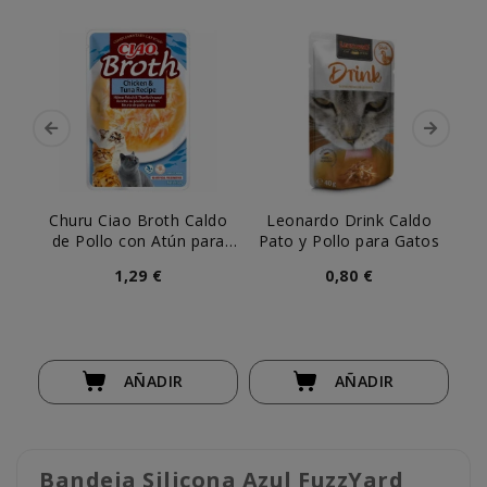
Churu Ciao Broth Caldo
Leonardo Drink Caldo
Le
de Pollo con Atún para
Pato y Pollo para Gatos
Gatos
1,29 €
0,80 €
AÑADIR
AÑADIR
Bandeja Silicona Azul FuzzYard