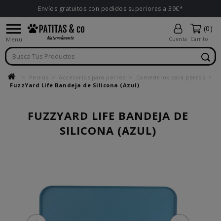
Envíos gratuitos con pedidos superiores a 39€*

(0)
Menu
Cuenta
Carrito
Perros
Accesorios para perros
Comederos para perros
FuzzYard Life Bandeja de Silicona (Azul)
FUZZYARD LIFE BANDEJA DE
SILICONA (AZUL)