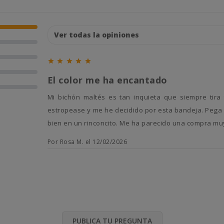





El color me ha encantado
Mi bichón maltés es tan inquieta que siempre tira todo el agua cuando bebe. Me preocupaba que la tarima se
estropease y me he decidido por esta bandeja. Pega 
bien en un rinconcito. Me ha parecido una compra muy 
Por Rosa M. el 12/02/2026
PUBLICA TU PREGUNTA