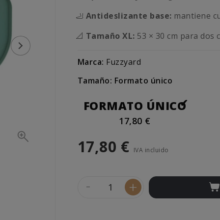
🦶
Antideslizante base:
mantiene cu
📐
Tamaño XL:
53 × 30 cm para dos 
Marca:
Fuzzyard
Tamaño: Formato único
FORMATO ÚNICO
17,80 €
17,80 €
IVA incluido
-
+