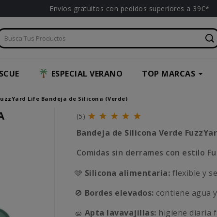
Envíos gratuitos con pedidos superiores a 39€*
SCUE
ESPECIAL VERANO
TOP MARCAS
FuzzYard Life Bandeja de Silicona (Verde)
A
(5)
Bandeja de Silicona Verde FuzzYar
Comidas sin derrames con estilo Fu
🩵
Silicona alimentaria:
flexible y s
🚫
Bordes elevados:
contiene agua y
🧽
Apta lavavajillas:
higiene diaria fá