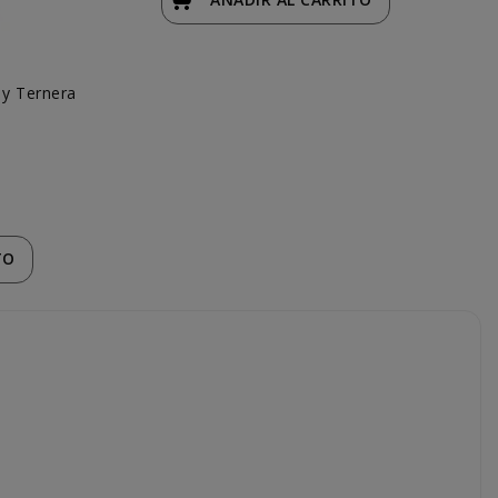
 y Ternera
F
TO