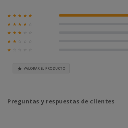





100% (1)





0% (0)





0% (0)





0% (0)





0% (0)

VALORAR EL PRODUCTO
Preguntas y respuestas de clientes