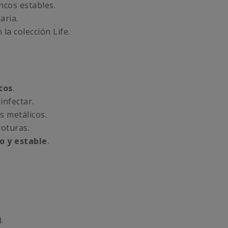
cos estables.
aria.
la colección Life.
cos
.
infectar.
s metálicos.
roturas.
o y estable
.
.