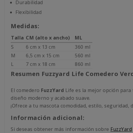
Durabilidad
Flexibilidad
Medidas:
Talla
CM (alto x ancho)
ML
S
6 cm x 13 cm
360 ml
M
6,5 cm x 15 cm
560 ml
L
7 cm x 18 cm
860 ml
Resumen Fuzzyard Life Comedero Verd
El comedero
FuzzYard
Life es la mejor opción para 
diseño moderno y acabado suave.
¡Ofrece a tu mascota comodidad, estilo, seguridad, du
Información adicional:
Si deseas obtener más información sobre
FuzzYard