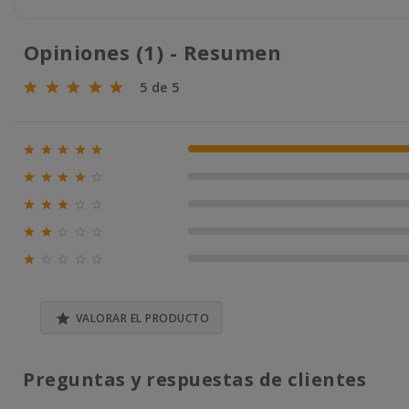
Opiniones (1) - Resumen
5 de 5





100% (1)





0% (0)





0% (0)





0% (0)





0% (0)

VALORAR EL PRODUCTO
Preguntas y respuestas de clientes