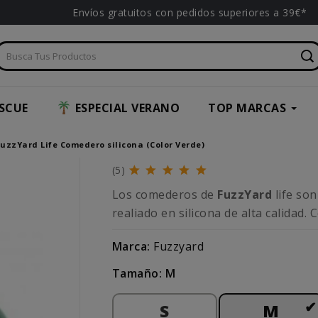
Envíos gratuitos con pedidos superiores a 39€*
SCUE
ESPECIAL VERANO
TOP MARCAS
FuzzYard Life Comedero silicona (Color Verde)
(5)
Los comederos de
FuzzYard
life son
realiado en silicona de alta calidad.
Marca:
Fuzzyard
Tamaño: M
S
M