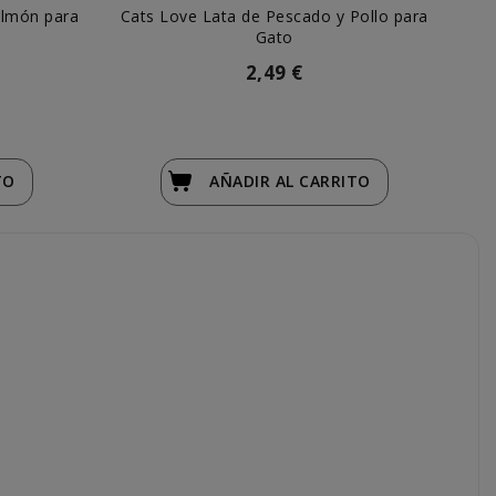
almón para
Cats Love Lata de Pescado y Pollo para
Ed
Gato
2,49 €
TO
AÑADIR
AL CARRITO