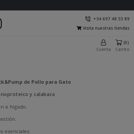
+34 697 48 53 89
Visita nuestras tiendas
(0)
Cuenta
Carrito
ick&Pump de Pollo para Gato
onoproteico y calabaza
n e hígado.
estión.
s esenciales.