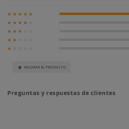





100% (1)





0% (0)





0% (0)





0% (0)





0% (0)

VALORAR EL PRODUCTO
Preguntas y respuestas de clientes