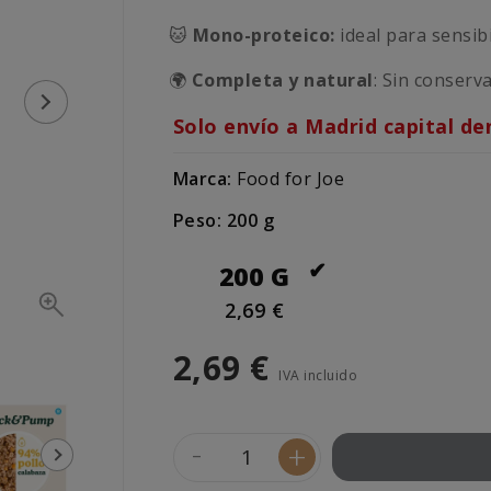
🐱
Mono-proteico:
ideal para sensibi
🌍
Completa y natural
: Sin conserv
Solo envío a Madrid capital de
Marca:
Food for Joe
Peso: 200 g
200 G
2,69 €
2,69 €
IVA incluido
-
+