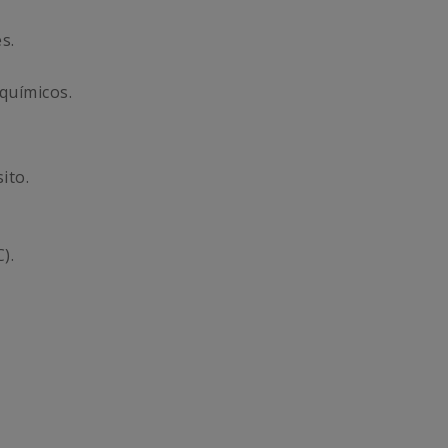
s.
 químicos.
ito.
).