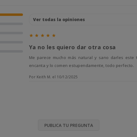





Ya no les quiero dar otra cosa
Me parece mucho más natural y sano darles este tipo de comida, para mi merece la pena y además a ellos les
encanta y lo comen estupendamente, todo perfecto.
Por Keith M. el 10/12/2025
PUBLICA TU PREGUNTA