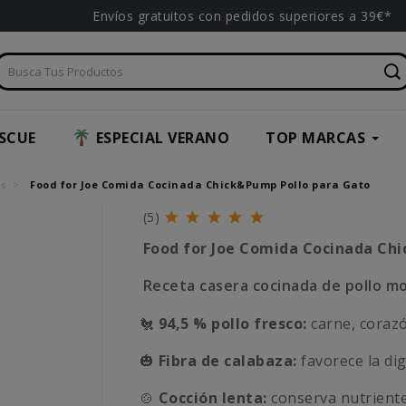
Envíos gratuitos con pedidos superiores a 39€*
SCUE
ESPECIAL VERANO
TOP MARCAS
os
Food for Joe Comida Cocinada Chick&Pump Pollo para Gato
(5)
Food for Joe Comida Cocinada Ch
Receta casera cocinada de pollo m
🐔
94,5 % pollo fresco:
carne, corazó
🎃
Fibra de calabaza:
favorece la dig
🍲
Cocción lenta:
conserva nutriente