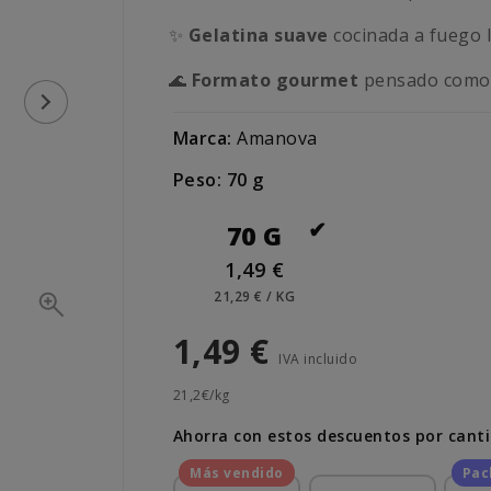
✨
Gelatina suave
cocinada a fuego l
🌊
Formato gourmet
pensado como t
Marca:
Amanova
Peso: 70 g
70 G
1,49 €
21,29 € / KG
1,49 €
IVA incluido
21,2€/kg
Ahorra con estos descuentos por cant