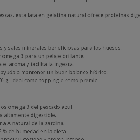
scas, esta lata en gelatina natural ofrece proteínas dig
 y sales minerales beneficiosas para los huesos.
y omega 3 para un pelaje brillante.
el aroma y facilita la ingesta.
ayuda a mantener un buen balance hídrico.
70 g, ideal como topping o como premio.
sos omega 3 del pescado azul.
 altamente digestible.
na A natural de la sardina.
5 % de humedad en la dieta.
 añadir jugosidad y aroma intenso.