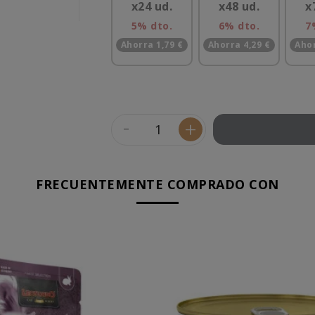
x24 ud.
x48 ud.
x
5% dto.
6% dto.
7
Ahorra 1,79 €
Ahorra 4,29 €
Ahor
-
+
FRECUENTEMENTE COMPRADO CON