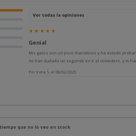





Genial
Mis gatos son un poco maniáticos y he estado probando distintas latas y estas les encantan! En cuanto las he abierto
no han dudado un segundo en ir al comedero, y lo ha
Por Irene S. el 08/02/2025
 tiempo que no lo veo en stock