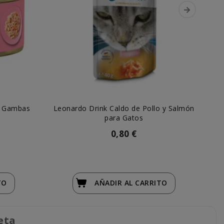
 y Gambas
Leonardo Drink Caldo de Pollo y Salmón
Le
para Gatos
0,80 €
TO
AÑADIR
AL CARRITO
eta