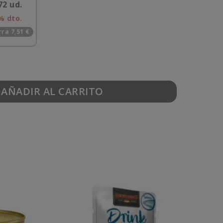
72 ud.
% dto.
ra 7,51 €
AÑADIR AL CARRITO