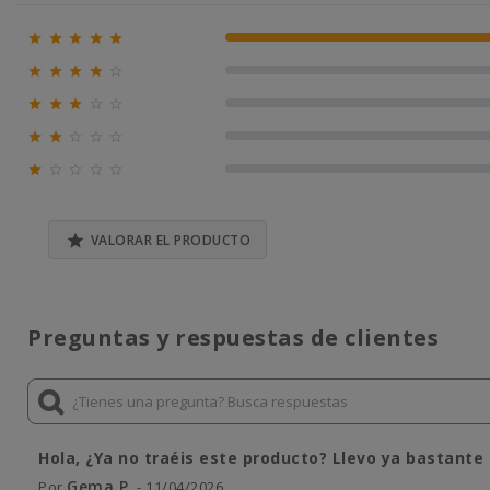





100% (1)





0% (0)





0% (0)





0% (0)





0% (0)

VALORAR EL PRODUCTO
Preguntas y respuestas de clientes
Hola, ¿Ya no traéis este producto? Llevo ya bastante
Gema P.
Por
- 11/04/2026