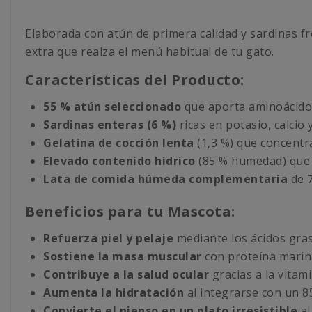
Elaborada con atún de primera calidad y sardinas fre
extra que realza el menú habitual de tu gato.
Características del Producto:
55 % atún seleccionado
que aporta aminoácidos
Sardinas enteras (6 %)
ricas en potasio, calcio 
Gelatina de cocción lenta
(1,3 %) que concentra 
Elevado contenido hídrico
(85 % humedad) que 
Lata de comida húmeda complementaria
de 
Beneficios para tu Mascota:
Refuerza piel y pelaje
mediante los ácidos gra
Sostiene la masa muscular
con proteína marina
Contribuye a la salud ocular
gracias a la vitami
Aumenta la hidratación
al integrarse con un 8
Convierte el pienso en un plato irresistible
al