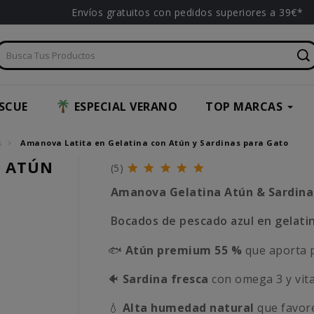
Envíos gratuitos con pedidos superiores a 39€*
SCUE
ESPECIAL VERANO
TOP MARCAS
s
Amanova Latita en Gelatina con Atún y Sardinas para Gato
N ATÚN
(5)
Amanova Gelatina Atún & Sardina
Bocados de pescado azul en gelatin
🐟
Atún premium 55 %
que aporta p
🐠
Sardina fresca
con omega 3 y vita
💧
Alta humedad natural
que favore