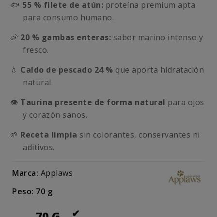
🐟
55 % filete de atún:
proteína premium apta
para consumo humano.
🦐
20 % gambas enteras:
sabor marino intenso y
fresco.
💧
Caldo de pescado 24 %
que aporta hidratación
natural.
👁️
Taurina presente de forma natural
para ojos
y corazón sanos.
🌱
Receta limpia
sin colorantes, conservantes ni
aditivos.
Marca:
Applaws
Peso: 70 g
70 G