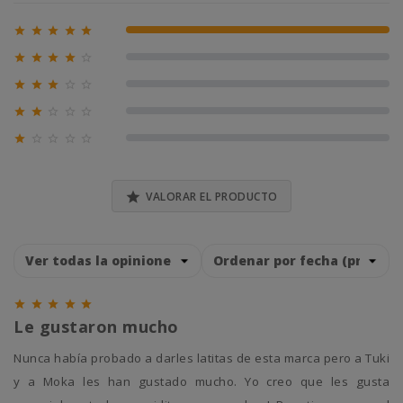





100% (1)





0% (0)





0% (0)





0% (0)





0% (0)

VALORAR EL PRODUCTO





Le gustaron mucho
Nunca había probado a darles latitas de esta marca pero a Tuki
y a Moka les han gustado mucho. Yo creo que les gusta