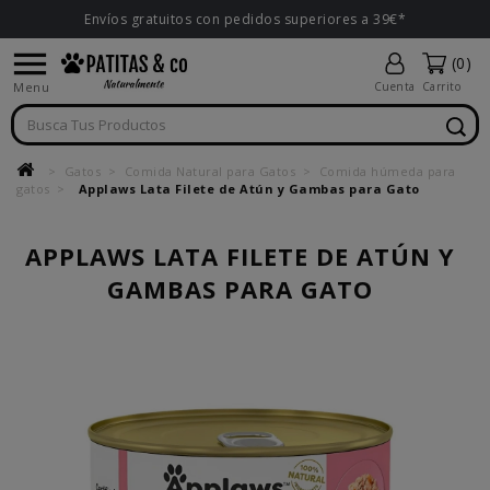
Envíos gratuitos con pedidos superiores a 39€*

(0)
Menu
Cuenta
Carrito
Gatos
Comida Natural para Gatos
Comida húmeda para
gatos
Applaws Lata Filete de Atún y Gambas para Gato
APPLAWS LATA FILETE DE ATÚN Y
GAMBAS PARA GATO