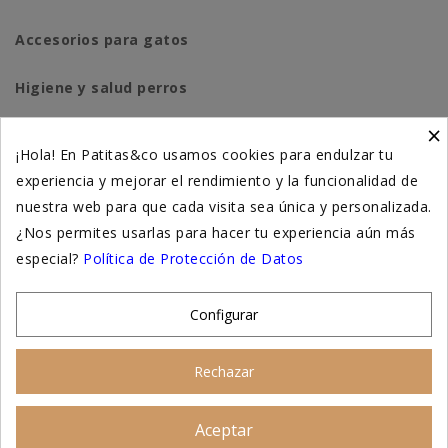
Accesorios para gatos
Higiene y salud perros
×
Higiene y salud gatos
¡Hola! En Patitas&co usamos cookies para endulzar tu
experiencia y mejorar el rendimiento y la funcionalidad de
Suplementación natural
nuestra web para que cada visita sea única y personalizada.
Otros
¿Nos permites usarlas para hacer tu experiencia aún más
especial?
Política de Protección de Datos
Nuestras tiendas
Configurar
© 2026 - Patitas&co, Alimentación natural y
Rechazar
educación amable
Aceptar