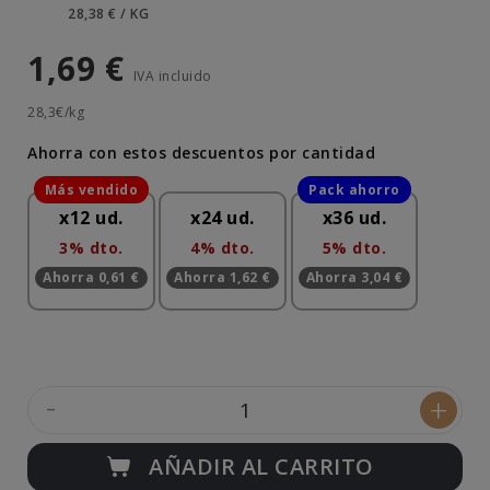
28,38 € / KG
1,69 €
IVA incluido
28,3€/kg
Ahorra con estos descuentos por cantidad
x12 ud.
x24 ud.
x36 ud.
3% dto.
4% dto.
5% dto.
Ahorra 0,61 €
Ahorra 1,62 €
Ahorra 3,04 €
-
+
AÑADIR AL CARRITO