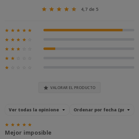
4,7 de 5





87% (13)





0% (0)





13% (2)





0% (0)





0% (0)

VALORAR EL PRODUCTO





Mejor imposible