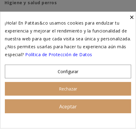
Higiene y salud perros
×
Higiene y salud gatos
¡Hola! En Patitas&co usamos cookies para endulzar tu
experiencia y mejorar el rendimiento y la funcionalidad de
Suplementación natural
nuestra web para que cada visita sea única y personalizada.
Otros
¿Nos permites usarlas para hacer tu experiencia aún más
especial?
Política de Protección de Datos
Nuestras tiendas
Configurar
© 2026 - Patitas&co, Alimentación natural y
Rechazar
educación amable
Aceptar
Asesoramiento personalizado