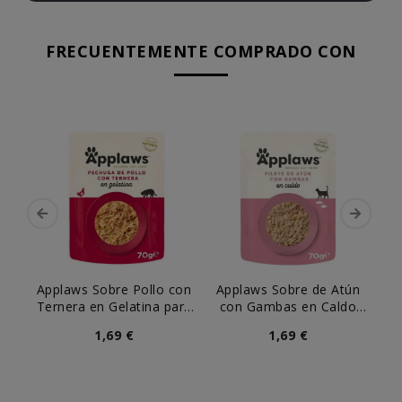
FRECUENTEMENTE COMPRADO CON
Applaws Sobre Pollo con
Applaws Sobre de Atún
Ap
Ternera en Gelatina para
con Gambas en Caldo
At
Gato
para Gato
M
1,69 €
1,69 €