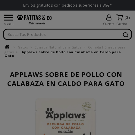
Envíos gratuitos con pedidos superiores a 39€*

(0)
Menu
Cuenta
Carrito
Gatos
Comida Natural para Gatos
Comida húmeda para
gatos
Applaws Sobre de Pollo con Calabaza en Caldo para
Gato
APPLAWS SOBRE DE POLLO CON
CALABAZA EN CALDO PARA GATO