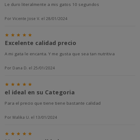
Le duro literalmente a mis gatos 10 segundos
Por Vicente Jose V. el 28/01/2024





Excelente calidad precio
A mi gata le encanta. Y me gusta que sea tan nutritiva
Por Dana D. el 25/01/2024





el ideal en su Categoria
Para el precio que tiene tiene bastante calidad
Por Malika U. el 13/01/2024




