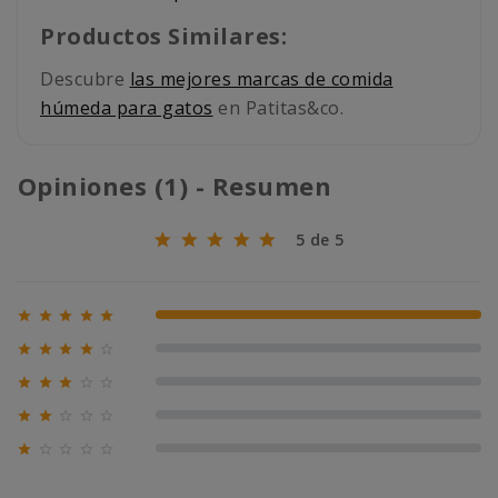
Productos Similares:
Descubre
las mejores marcas de comida
húmeda para gatos
en Patitas&co.
Opiniones (1) - Resumen
5 de 5





100% (1)





0% (0)





0% (0)





0% (0)





0% (0)