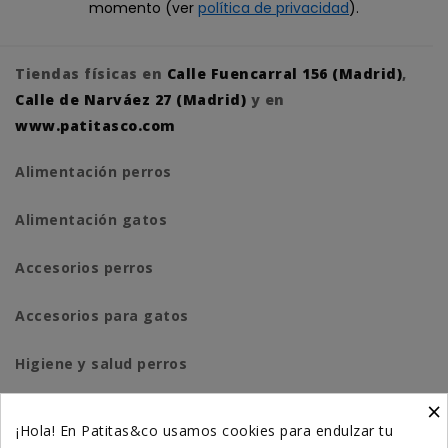
momento (ver
política de privacidad
).
Tiendas físicas en
Calle Fuencarral 156 (Madrid)
,
Calle de Narváez 27 (Madrid)
y en
www.patitasco.com
Alimentación perros
Alimentación gatos
Accesorios perros
Accesorios para gatos
Higiene y salud perros
×
Higiene y salud gatos
¡Hola! En Patitas&co usamos cookies para endulzar tu