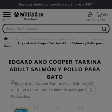
Envíos gratuitos con pedidos superiores a 39€*

(0)
Menu
Cuenta
Carrito
Gatos
Comida Natural para Gatos
Comida húmeda para
gatos
Edgard and Cooper Tarrina Adult Salmón y Pollo para
Gato
EDGARD AND COOPER TARRINA
ADULT SALMÓN Y POLLO PARA
GATO