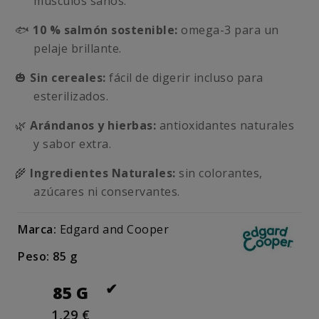
músculos sanos.
🐟
10 % salmón sostenible:
omega-3 para un
pelaje brillante.
🎃
Sin cereales:
fácil de digerir incluso para
esterilizados.
🌿
Arándanos y hierbas:
antioxidantes naturales
y sabor extra.
🌾
Ingredientes Naturales:
sin colorantes,
azúcares ni conservantes.
Marca:
Edgard and Cooper
Peso: 85 g
85 G
1,29 €