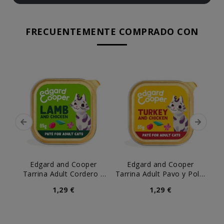
FRECUENTEMENTE COMPRADO CON
Edgard and Cooper
Edgard and Cooper
Tarrina Adult Cordero y
Tarrina Adult Pavo y Pollo
Ta
Pollo para Gato
para Gato
1,29 €
1,29 €