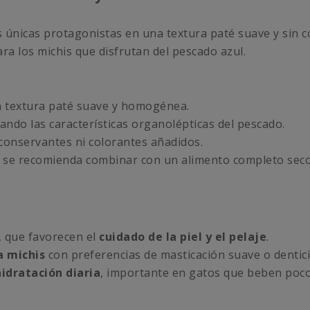
 únicas protagonistas en una textura paté suave y sin c
a los michis que disfrutan del pescado azul.
n textura paté suave y homogénea.
ndo las características organolépticas del pescado.
 conservantes ni colorantes añadidos.
 se recomienda combinar con un alimento completo seco
, que favorecen el
cuidado de la piel y el pelaje
.
a michis
con preferencias de masticación suave o dentici
hidratación diaria
, importante en gatos que beben poco