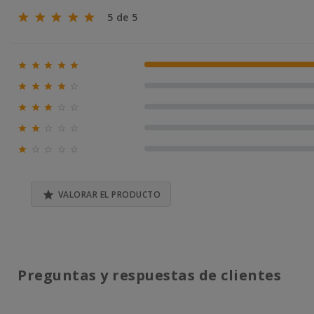
5 de 5





100% (1)





0% (0)





0% (0)





0% (0)





0% (0)

VALORAR EL PRODUCTO
Preguntas y respuestas de clientes