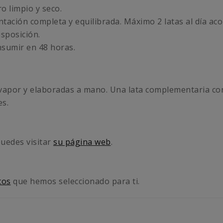
o limpio y seco.
ación completa y equilibrada. Máximo 2 latas al día ac
isposición.
onsumir en 48 horas.
l vapor y elaboradas a mano. Una lata complementaria con
es.
puedes visitar
su página web
.
tos
que hemos seleccionado para ti.