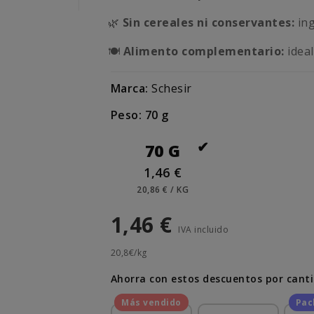
🌿
Sin cereales ni conservantes:
ing
🍽️
Alimento complementario:
ideal
Marca:
Schesir
Peso: 70 g
70 G
1,46 €
20,86 € / KG
1,46 €
IVA incluido
20,8€/kg
Ahorra con estos descuentos por cant