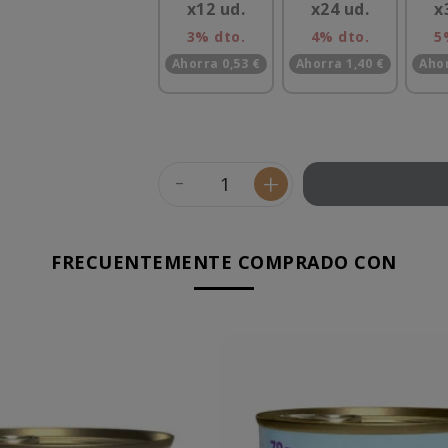
x12 ud.
x24 ud.
x
3% dto.
4% dto.
5
Ahorra 0,53 €
Ahorra 1,40 €
Ahor
-
+
FRECUENTEMENTE COMPRADO CON