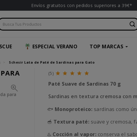
Envíos gratuitos con pedidos superiores a 39€*
SCUE
ESPECIAL VERANO
TOP MARCAS
s
Schesir Lata de Paté de Sardinas para Gato
 PARA
(5)
Paté Suave de Sardinas 70 g
Sardinas en textura cremosa con 
🐟
Monoproteico:
sardinas como úni
🥣
Textura paté:
suave y cremosa, fá
♨️
Cocción al vapor:
conserva el sabo