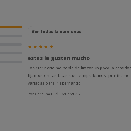





estas le gustan mucho
la veterinaria me hablo de limitar un poco la cantidad de atun que le dabamos a solo unos días a la semana, que sin
fijarnos en las latas que comprabamos, practicame
variadas para ir alternando.
Por Carolina F. el 06/07/2026