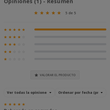
Opiniones (1) - Resumen
5 de 5





100% (1)





0% (0)





0% (0)





0% (0)





0% (0)

VALORAR EL PRODUCTO




