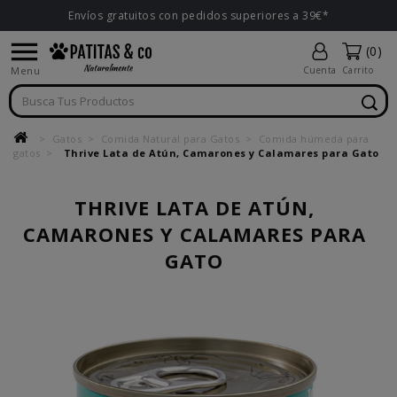
Envíos gratuitos con pedidos superiores a 39€*

(0)
Menu
Cuenta
Carrito
Gatos
Comida Natural para Gatos
Comida húmeda para
gatos
Thrive Lata de Atún, Camarones y Calamares para Gato
THRIVE LATA DE ATÚN,
CAMARONES Y CALAMARES PARA
GATO