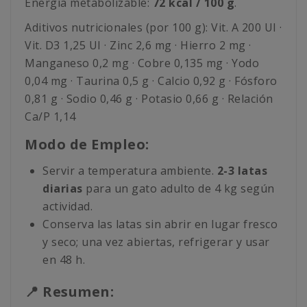
Energía metabolizable:
72 kcal / 100 g
.
Aditivos nutricionales (por 100 g): Vit. A 200 UI ·
Vit. D3 1,25 UI · Zinc 2,6 mg · Hierro 2 mg ·
Manganeso 0,2 mg · Cobre 0,135 mg · Yodo
0,04 mg · Taurina 0,5 g · Calcio 0,92 g · Fósforo
0,81 g · Sodio 0,46 g · Potasio 0,66 g · Relación
Ca/P 1,14
Modo de Empleo:
Servir a temperatura ambiente.
2-3 latas
diarias
para un gato adulto de 4 kg según
actividad.
Conserva las latas sin abrir en lugar fresco
y seco; una vez abiertas, refrigerar y usar
en 48 h.
📍 Resumen: