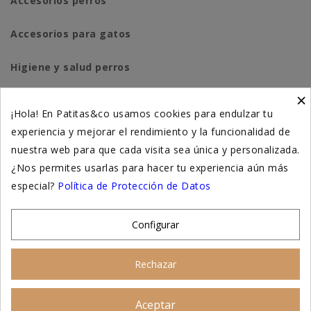
Accesorios perros
Accesorios para gatos
Higiene y salud perros
×
Higiene y salud gatos
¡Hola! En Patitas&co usamos cookies para endulzar tu
experiencia y mejorar el rendimiento y la funcionalidad de
Suplementación natural
nuestra web para que cada visita sea única y personalizada.
Otros
¿Nos permites usarlas para hacer tu experiencia aún más
especial?
Política de Protección de Datos
Nuestras tiendas
Configurar
© 2026 - Patitas&co, Alimentación natural y
Rechazar
educación amable
Aceptar