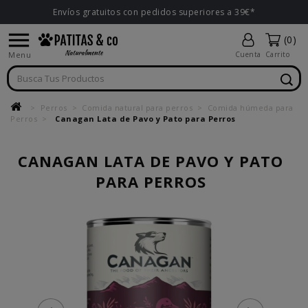
Envíos gratuitos con pedidos superiores a 39€*

(0)
Menu
Cuenta
Carrito
Perros
Comida natural para perros
Comida húmeda para
Perros
Canagan Lata de Pavo y Pato para Perros
CANAGAN LATA DE PAVO Y PATO
PARA PERROS