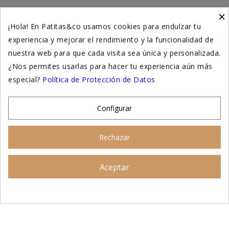
×
Higiene y salud gatos
¡Hola! En Patitas&co usamos cookies para endulzar tu
experiencia y mejorar el rendimiento y la funcionalidad de
Suplementación natural
nuestra web para que cada visita sea única y personalizada.
Otros
¿Nos permites usarlas para hacer tu experiencia aún más
especial?
Política de Protección de Datos
Nuestras tiendas
Configurar
© 2026 - Patitas&co, Alimentación natural y
Rechazar
educación amable
Aceptar
Asesoramiento personalizado