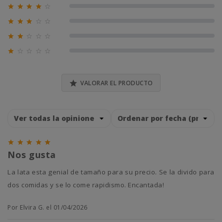





0% (0)





0% (0)





0% (0)





0% (0)

VALORAR EL PRODUCTO





Nos gusta
La lata esta genial de tamaño para su precio. Se la divido para
dos comidas y se lo come rapidismo. Encantada!
Por Elvira G. el 01/04/2026