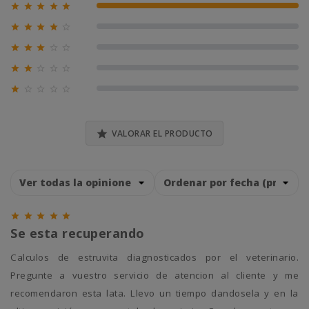





100% (1)





0% (0)





0% (0)





0% (0)





0% (0)

VALORAR EL PRODUCTO





Se esta recuperando
Calculos de estruvita diagnosticados por el veterinario.
Pregunte a vuestro servicio de atencion al cliente y me
recomendaron esta lata. Llevo un tiempo dandosela y en la