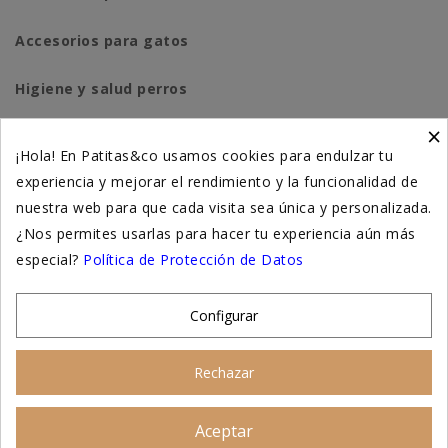
Accesorios para gatos
Higiene y salud perros
×
Higiene y salud gatos
¡Hola! En Patitas&co usamos cookies para endulzar tu
experiencia y mejorar el rendimiento y la funcionalidad de
Suplementación natural
nuestra web para que cada visita sea única y personalizada.
Otros
¿Nos permites usarlas para hacer tu experiencia aún más
especial?
Política de Protección de Datos
Nuestras tiendas
Configurar
© 2026 - Patitas&co, Alimentación natural y
Rechazar
educación amable
Aceptar