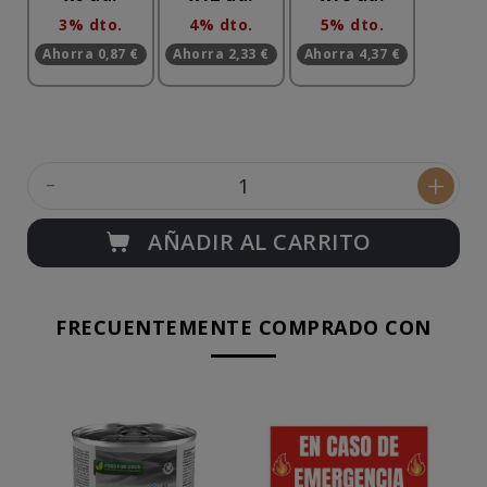
3% dto.
4% dto.
5% dto.
Ahorra 0,87 €
Ahorra 2,33 €
Ahorra 4,37 €
-
+
AÑADIR AL CARRITO
FRECUENTEMENTE COMPRADO CON