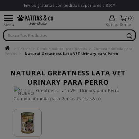
Envíos gratuitos con pedidos superiores a 39€*

(0)
Menu
Cuenta
Carrito
Perros
Comida natural para perros
Comida húmeda para
Perros
Natural Greatness Lata VET Urinary para Perro
NATURAL GREATNESS LATA VET
URINARY PARA PERRO
NUEVO