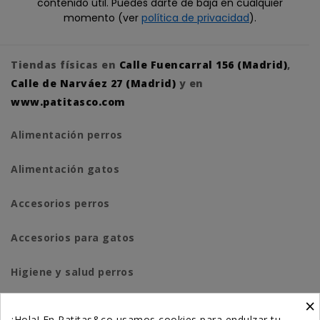
contenido útil. Puedes darte de baja en cualquier
momento (ver
política de privacidad
).
Tiendas físicas en
Calle Fuencarral 156 (Madrid)
,
Calle de Narváez 27 (Madrid)
y en
www.patitasco.com
Alimentación perros
Alimentación gatos
Accesorios perros
Accesorios para gatos
Higiene y salud perros
×
Higiene y salud gatos
¡Hola! En Patitas&co usamos cookies para endulzar tu