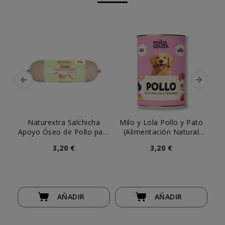
Naturextra Salchicha
Milo y Lola Pollo y Pato
Mil
Apoyo Óseo de Pollo para
(Alimentación Natural
(
Perros
Completa) Perro
3,20 €
3,20 €
AÑADIR
AÑADIR