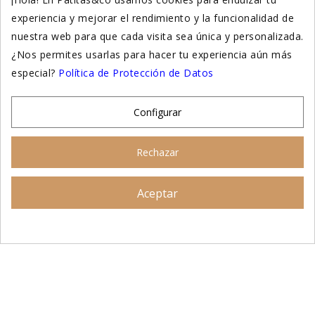
experiencia y mejorar el rendimiento y la funcionalidad de
Suplementación natural
nuestra web para que cada visita sea única y personalizada.
Otros
¿Nos permites usarlas para hacer tu experiencia aún más
especial?
Política de Protección de Datos
Nuestras tiendas
Configurar
© 2026 - Patitas&co, Alimentación natural y
Rechazar
educación amable
Aceptar
Asesoramiento personalizado