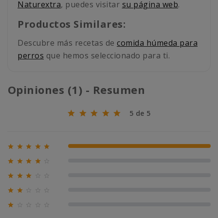
Naturextra
, puedes visitar
su página web
.
Productos Similares:
Descubre más recetas de
comida húmeda para
perros
que hemos seleccionado para ti.
Opiniones (1) - Resumen
5 de 5





100% (1)





0% (0)





0% (0)





0% (0)





0% (0)