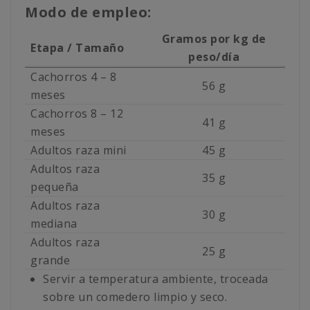
Modo de empleo:
Gramos por kg de
Etapa / Tamaño
peso/día
Cachorros 4 – 8
56 g
meses
Cachorros 8 – 12
41 g
meses
Adultos raza mini
45 g
Adultos raza
35 g
pequeña
Adultos raza
30 g
mediana
Adultos raza
25 g
grande
Servir a temperatura ambiente, troceada
sobre un comedero limpio y seco.