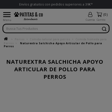
Envíos gratuitos con pedidos superiores a 39€*

(0)
Menu
Cuenta
Carrito
Perros
Comida natural para perros
Comida húmeda para
Perros
Naturextra Salchicha Apoyo Articular de Pollo para
Perros
NATUREXTRA SALCHICHA APOYO
ARTICULAR DE POLLO PARA
PERROS